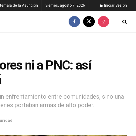
temala de la Asunción
viernes, agosto 7, 2026
Iniciar Sesión
dores ni a PNC: así
á
 un enfrentamiento entre comunidades, sino una
ienes portaban armas de alto poder.
uridad