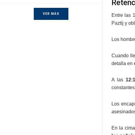
Retenc
VER MÁS
Entre las 
Paztij y ob
Los hombr
Cuando lle
detalla en 
A las
12:
constantes
Los encapu
asesinado
En la cima