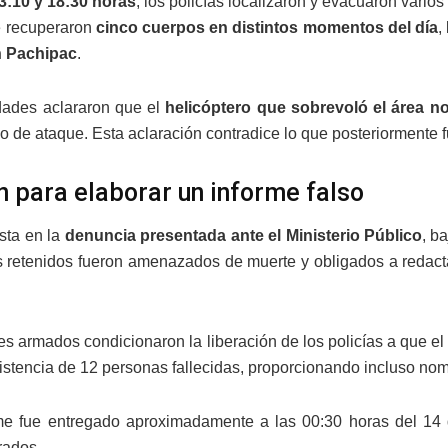
3:10 y 18:30 horas
, los policías localizaron y evacuaron vario
se recuperaron
cinco cuerpos en distintos momentos del día
,
n Pachipac
.
dades aclararon que el
helicóptero que sobrevoló el área n
 de ataque. Esta aclaración contradice lo que posteriormente 
n para elaborar un informe falso
sta en la
denuncia presentada ante el Ministerio Público
, b
as retenidos fueron amenazados de muerte y obligados a redact
s armados condicionaron la liberación de los policías a que el 
istencia de 12 personas fallecidas, proporcionando incluso no
me fue entregado aproximadamente a las 00:30 horas del 14 d
rados.