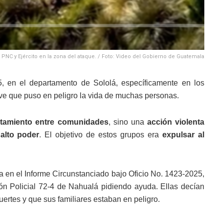
 PNC y Ejército en la zona del ataque. / Foto: Video del Gobierno de Guatemala
5, en el departamento de Sololá, específicamente en los
ve que puso en peligro la vida de muchas personas.
ntamiento entre comunidades
, sino una
acción violenta
alto poder
. El objetivo de estos grupos era
expulsar al
da en el Informe Circunstanciado bajo Oficio No. 1423-2025,
ón Policial 72-4 de Nahualá pidiendo ayuda. Ellas decían
rtes y que sus familiares estaban en peligro.