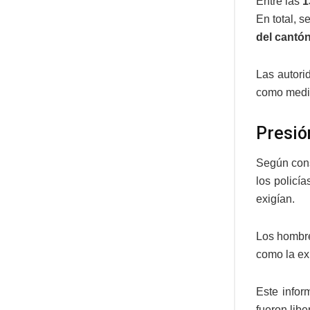
Entre las
1
En total, 
del cantó
Las autori
como medio
Presió
Según con
los policí
exigían.
Los hombre
como la ex
Este infor
fueron libe