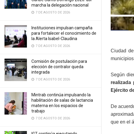
marcha la delegación nacional
7 DE AGOSTO DE 2026
Instituciones impulsan campaña
para fortalecer el conocimiento de
la Alerta Isabel-Claudina
7 DE AGOSTO DE 2026
Ciudad de
municipios
Comisión de postulación para
elección de contralor queda
integrada
Según dier
7 DE AGOSTO DE 2026
realizada
Ejército 
Mintrab continúa impulsando la
habilitación de salas de lactancia
materna en los espacios de
De acuerdo
trabajo
aproximada
7 DE AGOSTO DE 2026
que en el 
IGT continúa ejecutando