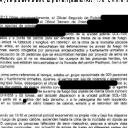
as
y
dispararon contra la patrulla policial SOL-128
, dañándol