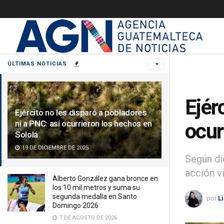
ÚLTIMAS NOTICIAS
Ejér
Ejército no les disparó a pobladores
ni a PNC: así ocurrieron los hechos en
ocur
Sololá
19 DE DICIEMBRE DE 2025
Según di
acción v
Alberto González gana bronce en
los 10 mil metros y suma su
segunda medalla en Santo
por
L
Domingo 2026
7 DE AGOSTO DE 2026