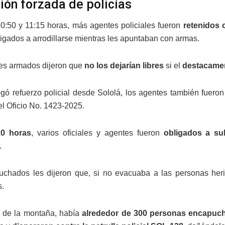
ión forzada de policías
10:50 y 11:15 horas, más agentes policiales fueron
retenidos 
ligados a arrodillarse mientras les apuntaban con armas.
es armados dijeron que
no los dejarían libres
si el
destacament
gó refuerzo policial desde Sololá, los agentes también fuer
el Oficio No. 1423-2025.
10 horas
, varios oficiales y agentes fueron
obligados a su
.
chados les dijeron que, si no evacuaba a las personas herid
s.
 de la montaña, había
alrededor de 300 personas encapuc