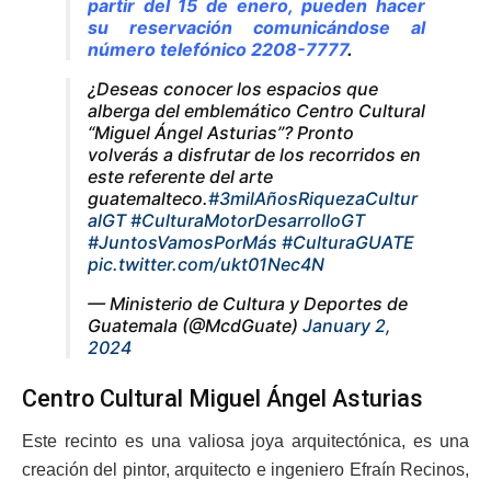
partir del 15 de enero,
pueden hacer
su reservación comunicándose al
número telefónico 2208-7777
.
¿Deseas conocer los espacios que
alberga del emblemático Centro Cultural
“Miguel Ángel Asturias”? Pronto
volverás a disfrutar de los recorridos en
este referente del arte
guatemalteco.
#3milAñosRiquezaCultur
alGT
#CulturaMotorDesarrolloGT
#JuntosVamosPorMás
#CulturaGUATE
pic.twitter.com/ukt01Nec4N
— Ministerio de Cultura y Deportes de
Guatemala (@McdGuate)
January 2,
2024
Centro Cultural Miguel Ángel Asturias
Este recinto es una valiosa joya arquitectónica, es una
creación del pintor, arquitecto e ingeniero Efraín Recinos,