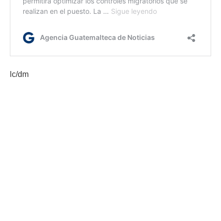
lc/dm
Etiquetas:
IGM
migración
AGN.GT - 2021