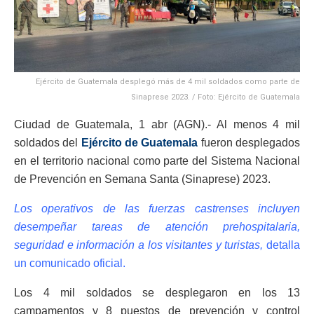
Ejército de Guatemala desplegó más de 4 mil soldados como parte de
Sinaprese 2023. / Foto: Ejército de Guatemala
Ciudad de Guatemala, 1 abr (AGN).- Al menos 4 mil
soldados del
Ejército de Guatemala
fueron desplegados
en el territorio nacional como parte del Sistema Nacional
de Prevención en Semana Santa (Sinaprese) 2023.
Los operativos de las fuerzas castrenses incluyen
desempeñar tareas de atención prehospitalaria,
seguridad e información a los visitantes y turistas,
detalla
un comunicado oficial.
Los 4 mil soldados se desplegaron en los 13
campamentos y 8 puestos de prevención y control