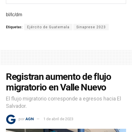
bl/lc/dm
Etiquetas:
Ejército de Guatemala
Sinaprese 2023
Registran aumento de flujo
migratorio en Valle Nuevo
El flujo migratorio corresponde a egresos hacia El
Salvador.
por
AGN
1 de abril de 2023