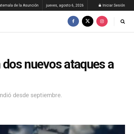
atemala de la Asunción
jueves, agosto 6, 2026
Iniciar Sesión
n dos nuevos ataques a
endió desde septiembre.