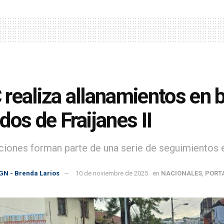
realiza allanamientos en b
dos de Fraijanes II
ciones forman parte de una serie de seguimientos e
GN - Brenda Larios
10 de noviembre de 2025
en
NACIONALES
,
PORT