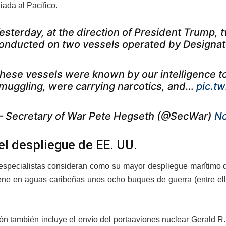
iada al Pacífico.
esterday, at the direction of President Trump, t
onducted on two vessels operated by Designate
hese vessels were known by our intelligence to b
muggling, were carrying narcotics, and…
pic.t
 Secretary of War Pete Hegseth (@SecWar)
No
el despliegue de EE. UU.
especialistas consideran como su mayor despliegue marítimo d
ne en aguas caribeñas unos ocho buques de guerra (entre ello
ón también incluye el envío del portaaviones nuclear Gerald R