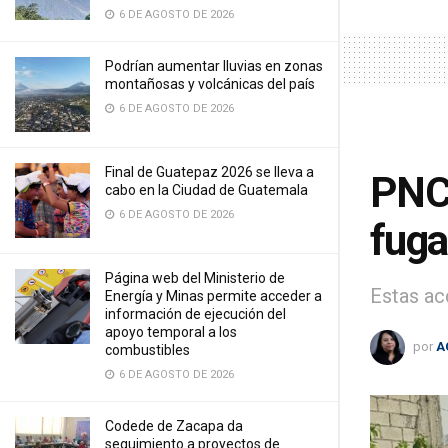
6 DE AGOSTO DE 2026
Podrían aumentar lluvias en zonas
montañosas y volcánicas del país
6 DE AGOSTO DE 2026
Final de Guatepaz 2026 se lleva a
PNC 
cabo en la Ciudad de Guatemala
6 DE AGOSTO DE 2026
fuga
Página web del Ministerio de
Estas ac
Energía y Minas permite acceder a
información de ejecución del
apoyo temporal a los
por
A
combustibles
6 DE AGOSTO DE 2026
Codede de Zacapa da
seguimiento a proyectos de