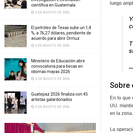
luego ampl
científica en Guatemala
6 DE AGOSTO DE 2026
Y
c
El petróleo de Texas sube un 1,4
%, a 76,27 dólares, pendiente de
acuerdo para abrir Ormuz
T
6 DE AGOSTO DE 2026
s
Ministerio de Educación abre
convocatoria para becas en
—
idiomas mayas 2026
6 DE AGOSTO DE 2026
Sobre 
Guatepaz 2026 finaliza con 45
En lo que 
artistas galardonados
UU. mantie
6 DE AGOSTO DE 2026
en la zona.
La operaci