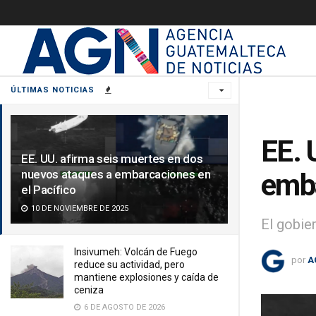
ÚLTIMAS NOTICIAS
EE. 
EE. UU. afirma seis muertes en dos
nuevos ataques a embarcaciones en
emba
el Pacífico
10 DE NOVIEMBRE DE 2025
El gobie
Insivumeh: Volcán de Fuego
por
A
reduce su actividad, pero
mantiene explosiones y caída de
ceniza
6 DE AGOSTO DE 2026