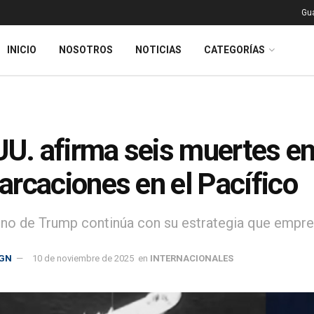
Gu
INICIO
NOSOTROS
NOTICIAS
CATEGORÍAS
UU. afirma seis muertes e
rcaciones en el Pacífico
rno de Trump continúa con su estrategia que empr
GN
10 de noviembre de 2025
en
INTERNACIONALES