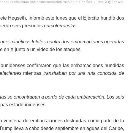
tados Unidos ataca dos embarcaciones más en el Pacífico. / Foto: X @SecWar.
ete Hegseth, informó este lunes que el Ejército hundió dos
rieron seis presuntos
narcoterroristas
.
taques cinéticos letales contra dos embarcaciones operadas
 en X junto a un video de los ataques.
tadounidenses confirmaron que las embarcaciones hundidas
efacientes
mientras
transitaban por una ruta conocida de
istas se encontraban a bordo de cada embarcación. Los seis
ropas estadounidenses.
a veintena de embarcaciones destruidas como parte de la
e Trump lleva a cabo desde septiembre en aguas del Caribe,