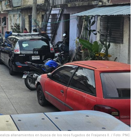
ealiza allanamientos en busca de los reos fugados de Fraijanes II. / Foto: PNC.