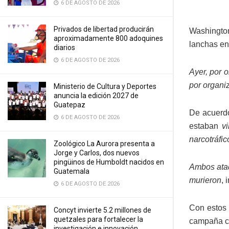
6 DE AGOSTO DE 2026
Privados de libertad producirán
Washington
aproximadamente 800 adoquines
lanchas en
diarios
6 DE AGOSTO DE 2026
Ayer, por 
por organi
Ministerio de Cultura y Deportes
anuncia la edición 2027 de
Guatepaz
De acuerdo
6 DE AGOSTO DE 2026
estaban
v
narcotráfic
Zoológico La Aurora presenta a
Jorge y Carlos, dos nuevos
pingüinos de Humboldt nacidos en
Ambos ataq
Guatemala
murieron
, 
6 DE AGOSTO DE 2026
Con estos 
Concyt invierte 5.2 millones de
quetzales para fortalecer la
campaña co
investigación e innovación