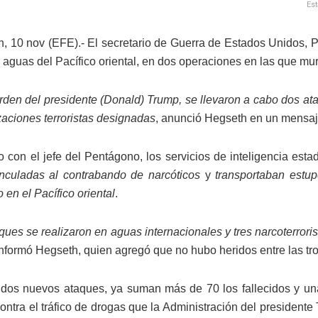
Es
, 10 nov (EFE).- El secretario de Guerra de Estados Unidos, P
 aguas del Pacífico oriental, en dos operaciones en las que mu
orden del presidente (Donald) Trump, se llevaron a cabo dos a
zaciones terroristas designadas
, anunció Hegseth en un mensaje
 con el jefe del Pentágono, los servicios de inteligencia es
inculadas al contrabando de narcóticos
y
transportaban estup
o en el Pacífico oriental
.
ues se realizaron en aguas internacionales y tres narcoterror
informó Hegseth, quien agregó que no hubo heridos entre las t
dos nuevos ataques, ya suman más de 70 los fallecidos y un
ntra el tráfico de drogas que la Administración del president