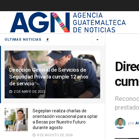
ÚLTIMAS NOTICIAS
Dire
Dirección General de Servicios de
Seguridad Privada cumple 12 años
cump
de servicio
2 DE MAYO DE 2023
Reconoce
prestado
Segeplan realiza charlas de
orientación vocacional para optar
a Becas por Nuestro Futuro
por
A
durante agosto
8 DE AGOSTO DE 2026