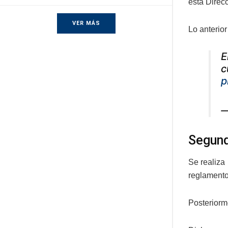
esta Direc
VER MÁS
Lo anterior
E
c
p
—
Segund
Se realiza 
reglamento
Posteriorme