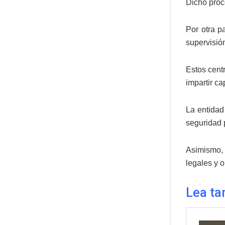
Dicho proce
Por otra p
supervisió
Estos cent
impartir ca
La entidad
seguridad 
Asimismo, 
legales y o
Lea ta