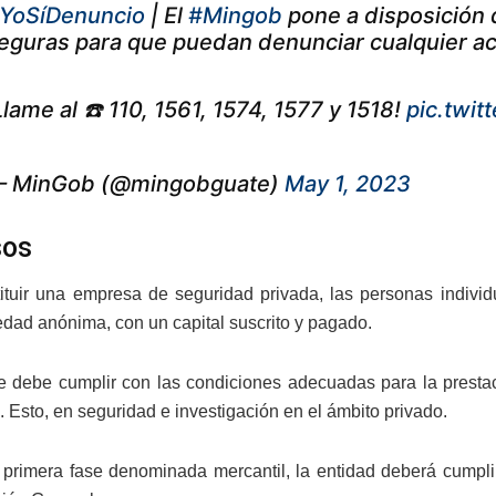
YoSíDenuncio
| El
#Mingob
pone a disposición d
eguras para que puedan denunciar cualquier acti
Llame al ☎️ 110, 1561, 1574, 1577 y 1518!
pic.twi
 MinGob (@mingobguate)
May 1, 2023
sos
ituir una empresa de seguridad privada, las personas individ
dad anónima, con un capital suscrito y pagado.
 debe cumplir con las condiciones adecuadas para la prestació
. Esto, en seguridad e investigación en el ámbito privado.
 primera fase denominada mercantil, la entidad deberá cumplir