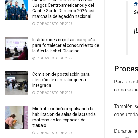
#
Juegos Centroamericanos y del
s
Caribe Santo Domingo 2026: así
marcha la delegación nacional
7 DE AGOSTO DE 2026
¡
Instituciones impulsan campaña
para fortalecer el conocimiento de
—
la Alerta Isabel-Claudina
7 DE AGOSTO DE 2026
Proce
Comisión de postulación para
elección de contralor queda
Para const
integrada
como socie
7 DE AGOSTO DE 2026
También se
Mintrab continúa impulsando la
habilitación de salas de lactancia
consultoría
materna en los espacios de
trabajo
Durante la
7 DE AGOSTO DE 2026