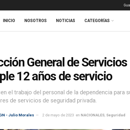
Gua
INICIO
NOSOTROS
NOTICIAS
CATEGORÍAS
cción General de Servicios
le 12 años de servicio
n el trabajo del personal de la dependencia para su
res de servicios de seguridad privada.
GN - Julio Morales
2 de mayo de 2023
en
NACIONALES
,
Seguridad