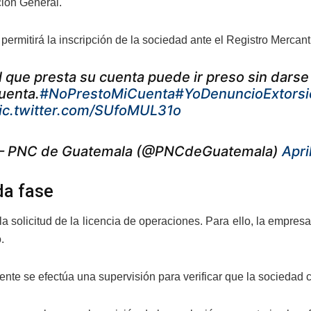
ción General.
 permitirá la inscripción de la sociedad ante el Registro Merca
l que presta su cuenta puede ir preso sin darse
uenta.
#NoPrestoMiCuenta
#YoDenuncioExtorsi
ic.twitter.com/SUfoMUL31o
 PNC de Guatemala (@PNCdeGuatemala)
Apri
a fase
la solicitud de la licencia de operaciones. Para ello, la empres
.
nte se efectúa una supervisión para verificar que la sociedad c