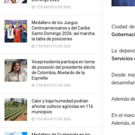
7 DE AGOSTO DE 2026
Medallero de los Juegos
Ciudad de
Centroamericanos y del Caribe
Santo Domingo 2026: así marcha
Gobernaci
la tabla de posiciones
7 DE AGOSTO DE 2026
La depend
Servicios
Vicepresidenta participa en toma
de posesión del presidente electo
de Colombia, Abelardo de la
Desde mayo
Espriella
desarrollan
7 DE AGOSTO DE 2026
Además de 
Calor y baja humedad podrían
afectar cultivos agrícolas en 116
municipios
En el marc
7 DE AGOSTO DE 2026
Además, el 
Medallero de Guatemala en los