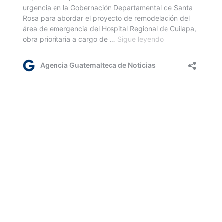
ca/dc/dm
Etiquetas:
ley de aguas
MARN