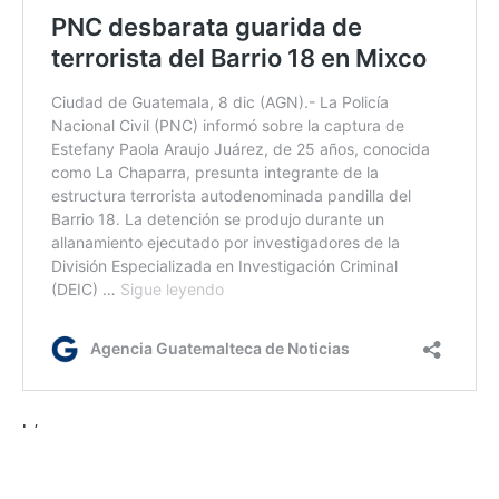
lr/rm
Etiquetas:
Especialización en Aviación Policial
Mingob