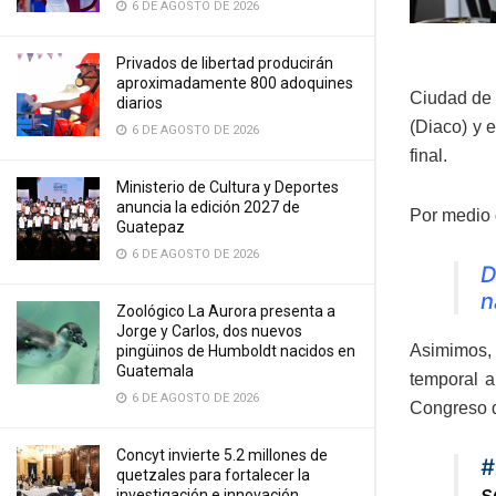
6 DE AGOSTO DE 2026
Privados de libertad producirán
aproximadamente 800 adoquines
Ciudad de 
diarios
(Diaco) y 
6 DE AGOSTO DE 2026
final.
Ministerio de Cultura y Deportes
anuncia la edición 2027 de
Por medio d
Guatepaz
6 DE AGOSTO DE 2026
D
n
Zoológico La Aurora presenta a
Jorge y Carlos, dos nuevos
Asimimos, 
pingüinos de Humboldt nacidos en
Guatemala
temporal a
6 DE AGOSTO DE 2026
Congreso d
Concyt invierte 5.2 millones de
#
quetzales para fortalecer la
s
investigación e innovación