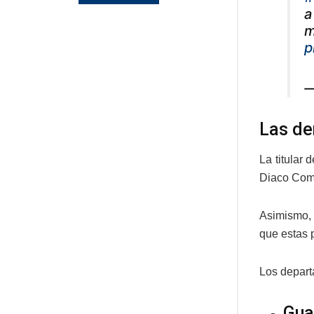
a
m
p
—
Las de
La titular
Diaco Combu
Asimismo, 
que estas 
Los depart
Gua