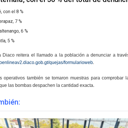
, con el 8 %
erapaz, 7 %
altenango, 6 %
tla, 5 %
la Diaco reitera el llamado a la población a denunciar a trav
acoenlineav2.diaco.gob.gt/quejas/formularioweb
.
s operativos también se tomaron muestras para comprobar la 
 que las bombas despachen la cantidad exacta.
mbién: