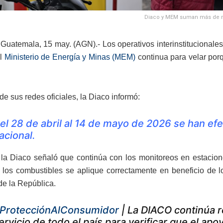
Diaco y MEM suman más de mil
Guatemala, 15 may. (AGN).- Los operativos interinstitucionales
el
Ministerio de Energía y Minas (MEM)
continua para velar por
e sus redes oficiales, la Diaco informó:
el 28 de abril al 14 de mayo de 2026 se han efe
acional.
la Diaco señaló que continúa con los monitoreos en estaciones
 los combustibles se aplique correctamente en beneficio de l
e la República.
ProtecciónAlConsumidor
| La DIACO continúa 
ervicio de todo el país para verificar que el ap