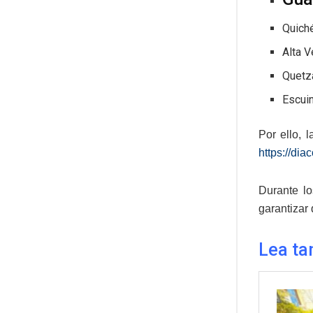
Quiché
Alta V
Quetz
Escuin
Por ello, 
https://di
Durante lo
garantizar
Lea ta