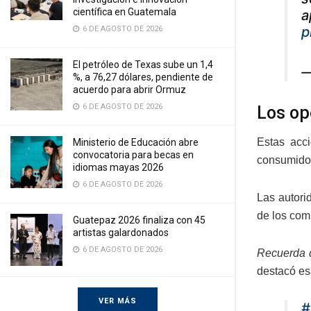
científica en Guatemala
a
p
6 DE AGOSTO DE 2026
El petróleo de Texas sube un 1,4
—
%, a 76,27 dólares, pendiente de
acuerdo para abrir Ormuz
6 DE AGOSTO DE 2026
Los op
Estas acc
Ministerio de Educación abre
convocatoria para becas en
consumido
idiomas mayas 2026
6 DE AGOSTO DE 2026
Las autori
de los com
Guatepaz 2026 finaliza con 45
artistas galardonados
6 DE AGOSTO DE 2026
Recuerda q
destacó es
VER MÁS
#