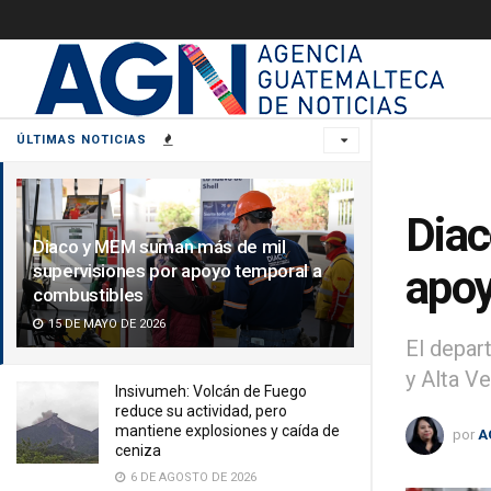
ÚLTIMAS NOTICIAS
Diac
Diaco y MEM suman más de mil
supervisiones por apoyo temporal a
apoy
combustibles
15 DE MAYO DE 2026
El depar
y Alta Ve
Insivumeh: Volcán de Fuego
reduce su actividad, pero
mantiene explosiones y caída de
por
A
ceniza
6 DE AGOSTO DE 2026