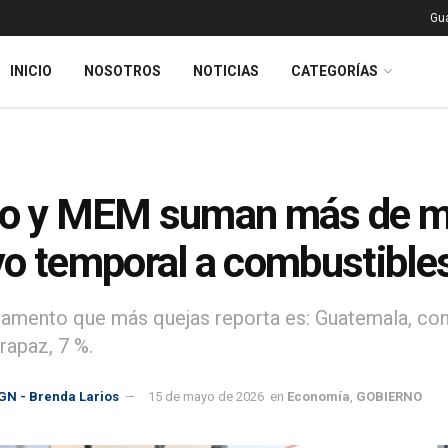
Gu
INICIO
NOSOTROS
NOTICIAS
CATEGORÍAS
o y MEM suman más de mil
o temporal a combustible
tamento que más quejas reporta es: Guatemala, con 
rapaz, 7 %.
GN - Brenda Larios
15 de mayo de 2026
en
Economía
,
GOBIERNO