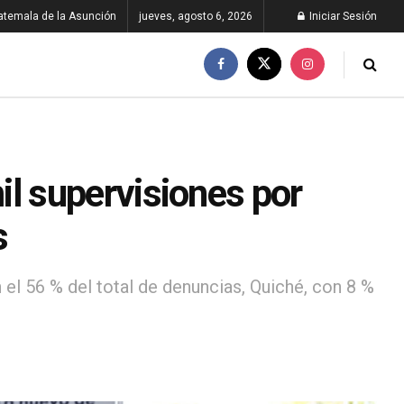
atemala de la Asunción
jueves, agosto 6, 2026
Iniciar Sesión
 supervisiones por
s
el 56 % del total de denuncias, Quiché, con 8 %