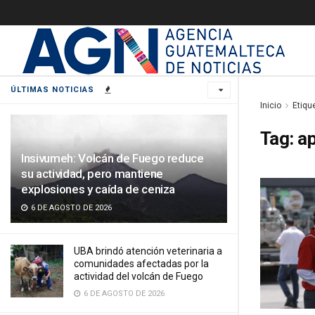
ÚLTIMAS NOTICIAS
Inicio
Etiqu
Tag:
a
Insivumeh: Volcán de Fuego reduce
su actividad, pero mantiene
explosiones y caída de ceniza
6 DE AGOSTO DE 2026
UBA brindó atención veterinaria a
comunidades afectadas por la
actividad del volcán de Fuego
6 DE AGOSTO DE 2026