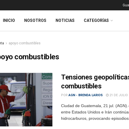
Gua
INICIO
NOSOTROS
NOTICIAS
CATEGORÍAS
eta
apoyo combustibles
poyo combustibles
Tensiones geopolítica
combustibles
POR
AGN - BRENDA LARIOS
21 DE JULIO 
Ciudad de Guatemala, 21 jul. (AGN).-
entre Estados Unidos e Irán continú
hidrocarburos, provocando episodios 