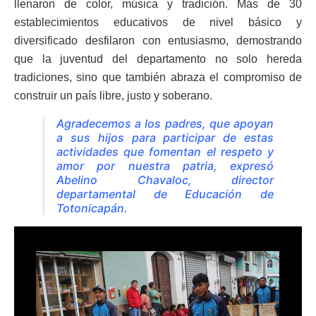
llenaron de color, música y tradición. Más de 30
establecimientos educativos de nivel básico y
diversificado desfilaron con entusiasmo, demostrando
que la juventud del departamento no solo hereda
tradiciones, sino que también abraza el compromiso de
construir un país libre, justo y soberano.
Agradecemos a los padres, que apoyan
a sus hijos para participar de estas
actividades que fomentan el respeto y
amor por nuestra patria, expresó
Abelino Chavaloc, director
departamental de Educación de
Totonicapán.