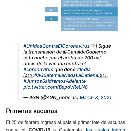
#UnidosContraElCoronavirus
🦠 | Sigue
la transmisión de @CanaldeGobierno
esta noche por el arribo de 200 mil
dosis de la vacuna contra el
#coronavirus
que donó
#India
🇮🇳.
#AGuatemalaNadaLaDetiene
🇬🇹
#JuntosSaldremosAdelante
pic.twitter.com/BepoVReLN8
— AGN (@AGN_noticias)
March 3, 2021
Primeras vacunas
El 25 de febrero ingresó al país el primer lote de vacunas
contra el
COVID-19
a Guatemala,
las cuales fueron