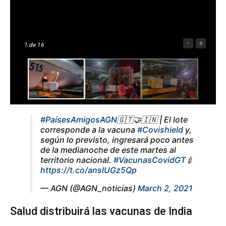
-
+
1
de 16
#PaísesAmigosAGN
🇬🇹🤝🇮🇳 | El lote
corresponde a la vacuna
#Covishield
y,
según lo previsto, ingresará poco antes
de la medianoche de este martes al
territorio nacional.
#VacunasCovidGT
💉
https://t.co/anslUGz5Qp
— AGN (@AGN_noticias)
March 2, 2021
Salud distribuirá las vacunas de India