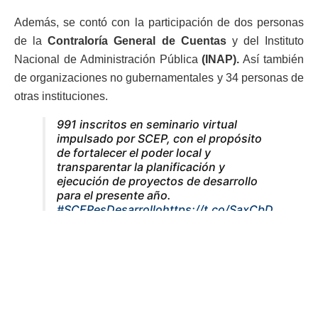
Además, se contó con la participación de dos personas
de la
Contraloría General de Cuentas
y del Instituto
Nacional de Administración Pública
(INAP).
Así también
de organizaciones no gubernamentales y 34 personas de
otras instituciones.
991 inscritos en seminario virtual
impulsado por SCEP, con el propósito
de fortalecer el poder local y
transparentar la planificación y
ejecución de proyectos de desarrollo
para el presente año.
#SCEPesDesarrollo
https://t.co/SaxCbD
BeaD
pic.twitter.com/PnMSZZjB8D
— Secretaría Ejecutiva SCEP (@SCEPgt)
February 12, 2021
Los temas