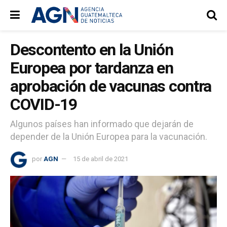
Descontento en la Unión
Europea por tardanza en
aprobación de vacunas contra
COVID-19
Algunos países han informado que dejarán de
depender de la Unión Europea para la vacunación.
por
AGN
15 de abril de 2021