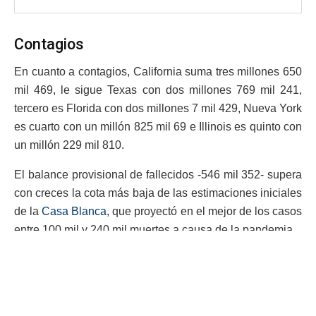
Contagios
En cuanto a contagios, California suma tres millones 650
mil 469, le sigue Texas con dos millones 769 mil 241,
tercero es Florida con dos millones 7 mil 429, Nueva York
es cuarto con un millón 825 mil 69 e Illinois es quinto con
un millón 229 mil 810.
El balance provisional de fallecidos -546 mil 352- supera
con creces la cota más baja de las estimaciones iniciales
de la
Casa Blanca
, que proyectó en el mejor de los casos
entre 100 mil y 240 mil muertes a causa de la pandemia.
El nuevo presidente de Estados Unidos, Joe Biden, ha
pronosticado que en total morirán más de 600 mil
personas en el país a causa del virus.