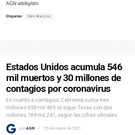
AGN wb/kg/dm
Etiquetas:
San Marcos
Estados Unidos acumula 546
mil muertos y 30 millones de
contagios por coronavirus
En cuanto a contagios, California suma tres
millones 650 mil 469, le sigue Texas con dos
millones 769 mil 241, según las cifras oficiales.
por
AGN
25 de marzo de 2021