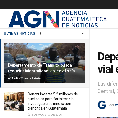
ÚLTIMAS NOTICIAS
Depa
Departamento de Tránsito busca
vial 
reducir siniestralidad vial en el país
3 DE MARZO DE 2022
Las dife
Central, 
Concyt invierte 5.2 millones de
quetzales para fortalecer la
investigación e innovación
por
A
científica en Guatemala
6 DE AGOSTO DE 2026