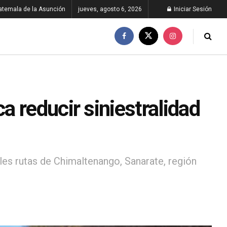
atemala de la Asunción
jueves, agosto 6, 2026
Iniciar Sesión
 reducir siniestralidad
les rutas de Chimaltenango, Sanarate, región