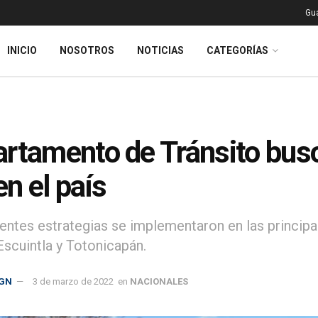
Gu
INICIO
NOSOTROS
NOTICIAS
CATEGORÍAS
rtamento de Tránsito busca
en el país
rentes estrategias se implementaron en las principa
Escuintla y Totonicapán.
GN
3 de marzo de 2022
en
NACIONALES