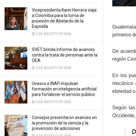
Vicepresidenta Karin Herrera viaja
a Colombia para la toma de
posesión de Abelardo de la
Espriella
Guatemala
6 DE AGOSTO DE 2026
primeros do
SVET brinda informe de avances
De acuerdo
contra la trata de personas ante la
región Cent
OEA
6 DE AGOSTO DE 2026
En los pue
mecánico 
Unesco e INAP impulsan
formación en inteligencia artificial
ebriedad o 
para fortalecer el servicio público
6 DE AGOSTO DE 2026
Según las 
Occidente,
Consejos presentaron avances en
la promoción de la ciencia y la
prevención de adicciones
D
6 DE AGOSTO DE 2026