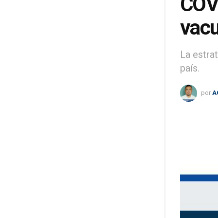
COVI
vac
La estra
país.
por
A