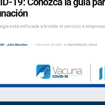
D-19: Conozca la guía para
unación
tegia está enfocada a brindar el servicio a empresa
GN - Julio Morales
3 de marzo de 2022
en
NACIONALES
,
Salud