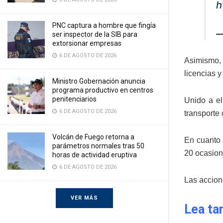
h
PNC captura a hombre que fingía
—
ser inspector de la SIB para
extorsionar empresas
6 DE AGOSTO DE 2026
Asimismo, 
licencias y
Ministro Gobernación anuncia
programa productivo en centros
penitenciarios
Unido a el
6 DE AGOSTO DE 2026
transporte 
Volcán de Fuego retorna a
En cuanto 
parámetros normales tras 50
20 ocasion
horas de actividad eruptiva
6 DE AGOSTO DE 2026
Las accion
VER MÁS
Lea ta