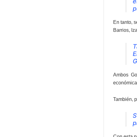
e
p
En tanto, 
Barrios, Iz
T
E
G
Ambos Gob
económicas
También, p
S
p
Con esta pa