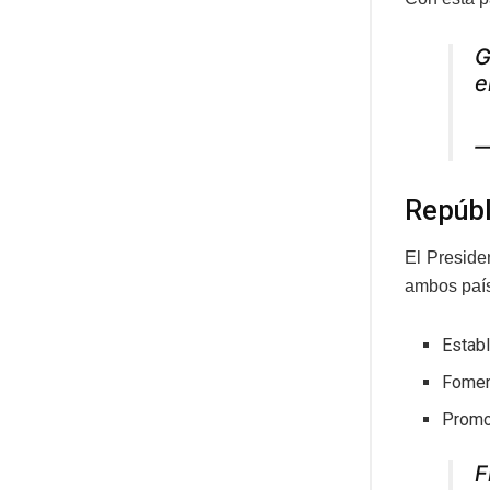
G
e
—
Repúbl
El Preside
ambos país
Establ
Foment
Promov
F