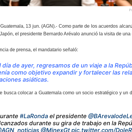
P
Guatemala, 13 jun. (AGN).- Como parte de los acuerdos alcanz
Japón, el presidente Bernardo Arévalo anunció la visita de una 
ncia de prensa, el mandatario señaló:
l día de ayer, regresamos de un viaje a la Repú
enía como objetivo expandir y fortalecer las re
aciones asiáticas.
se busca colocar a Guatemala como un socio estratégico y un d
urante
#LaRonda
el presidente
@BArevalodeL
lcanzados durante su gira de trabajo en la Rep
AGN_noticias
@MinexGt
pic.twitter.com/Dole