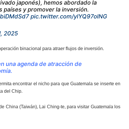
rivado japonés), hemos abordado la
s países y promover la inversión.
/qibiDMdSd7
pic.twitter.com/ylYQ97olNG
1, 2025
eración binacional para atraer flujos de inversión.
en una agenda de atracción de
omía.
permita encontrar el nicho para que Guatemala se inserte en
a del Chip.
de China (Taiwán), Lai Ching-te, para visitar Guatemala los