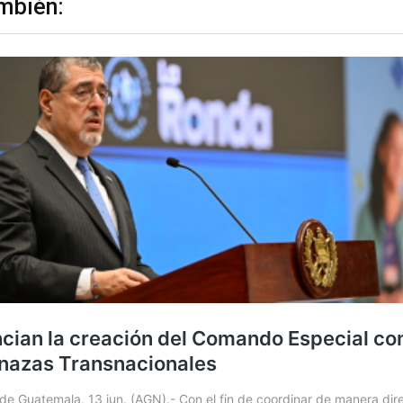
mbién: