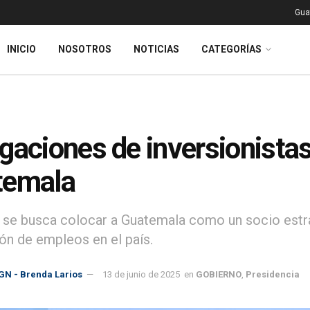
Gua
INICIO
NOSOTROS
NOTICIAS
CATEGORÍAS
gaciones de inversionistas
temala
, se busca colocar a Guatemala como un socio estrat
ón de empleos en el país.
GN - Brenda Larios
13 de junio de 2025
en
GOBIERNO
,
Presidencia