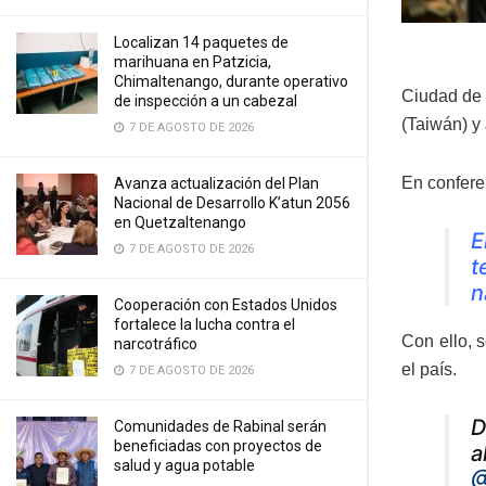
Localizan 14 paquetes de
marihuana en Patzicia,
Chimaltenango, durante operativo
Ciudad de 
de inspección a un cabezal
(Taiwán) y 
7 DE AGOSTO DE 2026
En confere
Avanza actualización del Plan
Nacional de Desarrollo K’atun 2056
en Quetzaltenango
E
7 DE AGOSTO DE 2026
t
n
Cooperación con Estados Unidos
fortalece la lucha contra el
Con ello, 
narcotráfico
el país.
7 DE AGOSTO DE 2026
D
Comunidades de Rabinal serán
beneficiadas con proyectos de
a
salud y agua potable
@