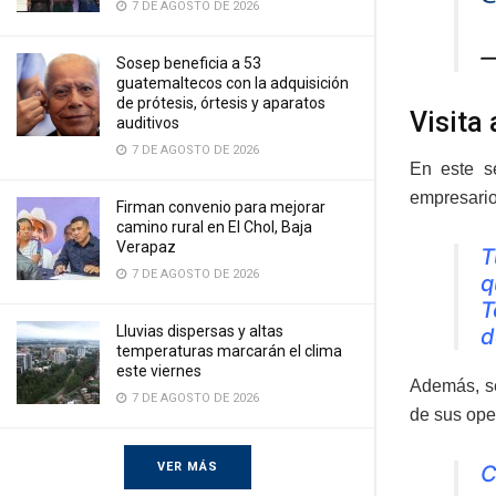
7 DE AGOSTO DE 2026
—
Sosep beneficia a 53
guatemaltecos con la adquisición
de prótesis, órtesis y aparatos
Visita
auditivos
7 DE AGOSTO DE 2026
En este s
empresarios
Firman convenio para mejorar
camino rural en El Chol, Baja
Verapaz
T
7 DE AGOSTO DE 2026
q
T
Lluvias dispersas y altas
d
temperaturas marcarán el clima
este viernes
Además, se
7 DE AGOSTO DE 2026
de sus ope
VER MÁS
C