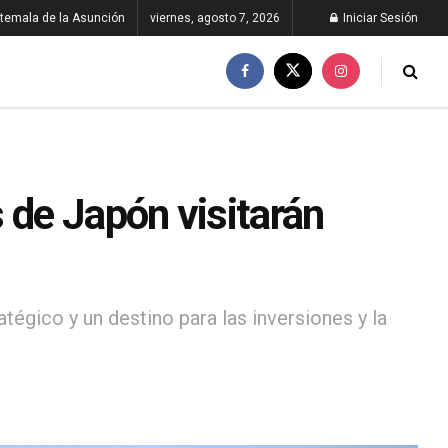
temala de la Asunción
viernes, agosto 7, 2026
Iniciar Sesión
 de Japón visitarán
égico y un destino para las inversiones y la