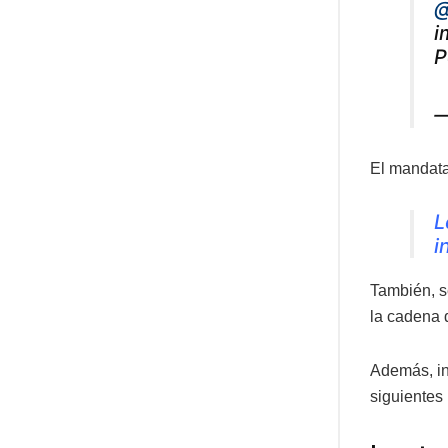
@
i
P
—
El mandata
L
i
También, s
la cadena 
Además, in
siguientes