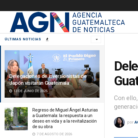
ÚLTIMAS NOTICIAS
Dele
Delegaciones de inversionistas de
Gua
Japón visitarán Guatemala
13 DE JUNIO DE 2025
Con ello
generaci
Regreso de Miguel Ángel Asturias
a Guatemala: la respuesta a un
deseo en vida y a la revitalización
por
A
de su obra
7 DE AGOSTO DE 2026