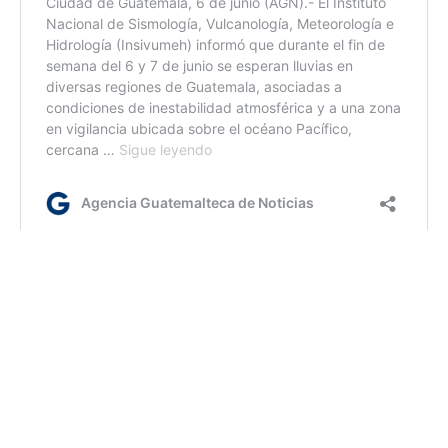
lr/jm
Etiquetas:
erradicación de marihuana
PNC
SGAIA