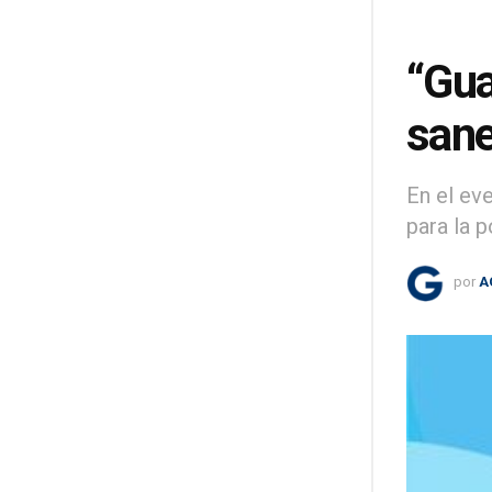
“Gua
san
En el ev
para la p
por
A