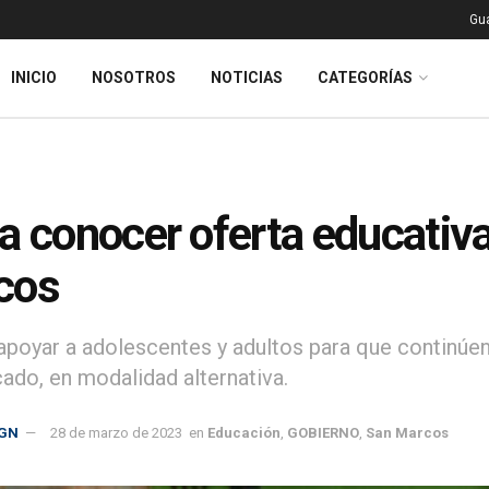
Gu
INICIO
NOSOTROS
NOTICIAS
CATEGORÍAS
a conocer oferta educativa
cos
s apoyar a adolescentes y adultos para que continúen
cado, en modalidad alternativa.
GN
28 de marzo de 2023
en
Educación
,
GOBIERNO
,
San Marcos