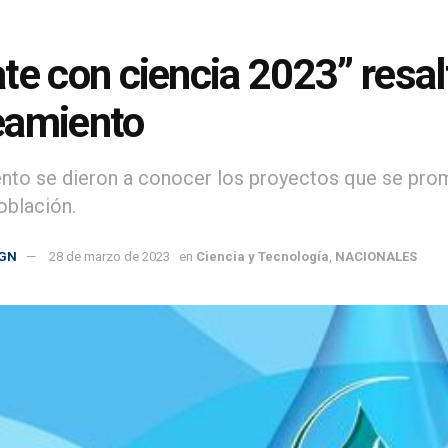
te con ciencia 2023” resal
eamiento
ento se dieron a conocer los proyectos que se prom
oblación.
GN
28 de marzo de 2023
en
Ciencia y Tecnología
,
NACIONALES