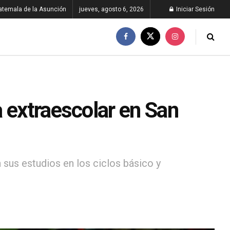
atemala de la Asunción
jueves, agosto 6, 2026
Iniciar Sesión
 extraescolar en San
 sus estudios en los ciclos básico y