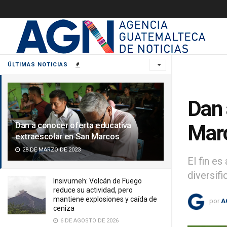
ÚLTIMAS NOTICIAS
Dan 
Dan a conocer oferta educativa
Mar
extraescolar en San Marcos
28 DE MARZO DE 2023
El fin e
diversifi
Insivumeh: Volcán de Fuego
reduce su actividad, pero
mantiene explosiones y caída de
por
A
ceniza
6 DE AGOSTO DE 2026