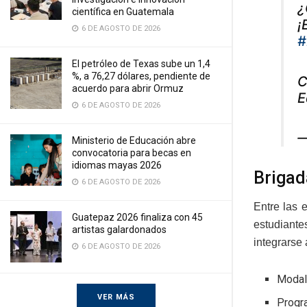
¿
científica en Guatemala
¡
6 DE AGOSTO DE 2026
#
El petróleo de Texas sube un 1,4
%, a 76,27 dólares, pendiente de
C
acuerdo para abrir Ormuz
E
6 DE AGOSTO DE 2026
—
Ministerio de Educación abre
convocatoria para becas en
idiomas mayas 2026
Brigad
6 DE AGOSTO DE 2026
Entre las 
Guatepaz 2026 finaliza con 45
estudiante
artistas galardonados
integrarse 
6 DE AGOSTO DE 2026
Modal
VER MÁS
Progra