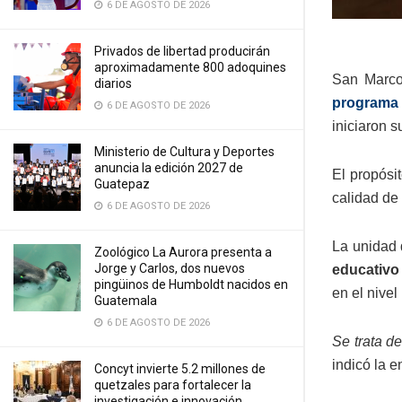
6 DE AGOSTO DE 2026
Privados de libertad producirán
aproximadamente 800 adoquines
San Marco
diarios
programa
6 DE AGOSTO DE 2026
iniciaron s
Ministerio de Cultura y Deportes
anuncia la edición 2027 de
El propósi
Guatepaz
calidad de 
6 DE AGOSTO DE 2026
La unidad 
Zoológico La Aurora presenta a
Jorge y Carlos, dos nuevos
educativo
pingüinos de Humboldt nacidos en
en el nivel
Guatemala
6 DE AGOSTO DE 2026
Se trata d
indicó la e
Concyt invierte 5.2 millones de
quetzales para fortalecer la
investigación e innovación