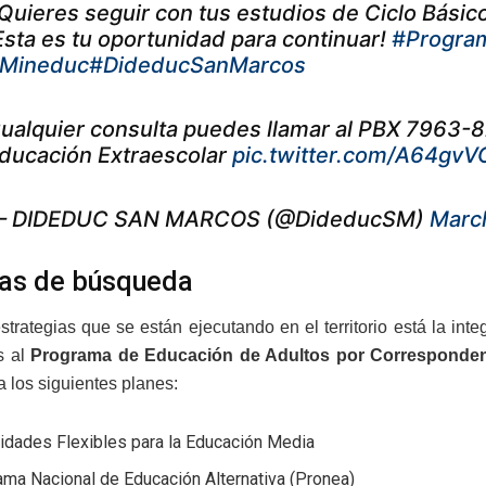
Quieres seguir con tus estudios de Ciclo Básico
Esta es tu oportunidad para continuar!
#Progra
Mineduc
#DideducSanMarcos
ualquier consulta puedes llamar al PBX 7963-
ducación Extraescolar
pic.twitter.com/A64gvV
 DIDEDUC SAN MARCOS (@DideducSM)
Marc
as de búsqueda
estrategias que se están ejecutando en el territorio está la i
s al
Programa de Educación de Adultos por Corresponde
a los siguientes planes:
idades Flexibles para la Educación Media
ma Nacional de Educación Alternativa (Pronea)