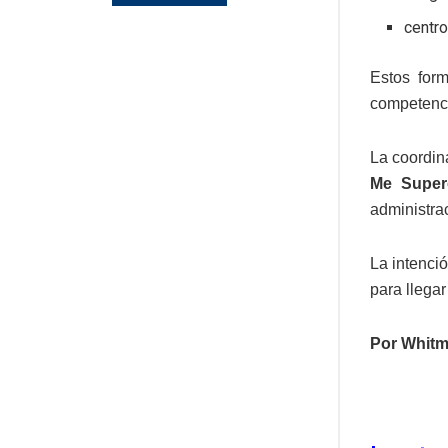
centr
Estos for
competenci
La coordin
Me Super
administra
La intenció
para llega
Por Whitm