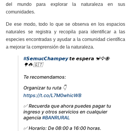
del mundo para explorar la naturaleza en sus
comunidades.
De ese modo, todo lo que se observa en los espacios
naturales se registra y recopila para identificar a las
especies encontradas y ayudar a la comunidad científica
a mejorar la comprensión de la naturaleza.
#𝙎𝙚𝙢𝙪𝙘𝘾𝙝𝙖𝙢𝙥𝙚𝙮
𝙩𝙚 𝙚𝙨𝙥𝙚𝙧𝙖 🐒🦅🐝
🌳☘️ 🇬🇹
Te recomendamos:
Organizar tu ruta 👇
https://t.co/L7M0whicWB
✅️ Recuerda que ahora puedes pagar tu
ingreso y otros servicios en cualquier
agencia
#BANRURAL
✅️ Horario: De 08:00 a 16:00 horas.