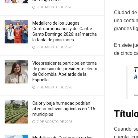
7 DE AGOSTO DE 2026
Ciudad de 
una contun
Medallero de los Juegos
grandes li
Centroamericanos y del Caribe
Santo Domingo 2026: así marcha
la tabla de posiciones
En siete j
7 DE AGOSTO DE 2026
de cinco ca
Vicepresidenta participa en toma
T
de posesión del presidente electo
de Colombia, Abelardo de la
Espriella
7 DE AGOSTO DE 2026
—
Calor y baja humedad podrían
afectar cultivos agrícolas en 116
Títul
municipios
7 DE AGOSTO DE 2026
Cuando se 
cuenta co
Medallero de Guatemala en los