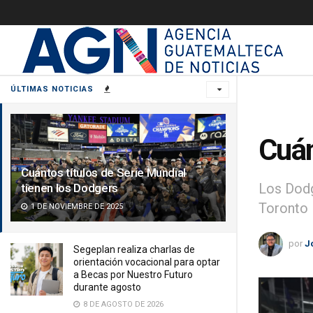
ÚLTIMAS NOTICIAS
Cuán
Cuántos títulos de Serie Mundial
Los Dodg
tienen los Dodgers
Toronto 
1 DE NOVIEMBRE DE 2025
por
J
Segeplan realiza charlas de
orientación vocacional para optar
a Becas por Nuestro Futuro
durante agosto
8 DE AGOSTO DE 2026