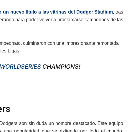
 un nuevo título a las vitrinas del Dodger Stadium,
tras
sperando para poder volver a proclamarse campeones de las
ampeonato,
culminaron con una impresionante remontada
des Ligas.
WORLDSERIES
CHAMPIONS!
ers
s Dodgers son sin duda un nombre destacado. Este equipo
n y una popularidad que se extiende por todo el mundo,