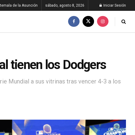
temala de la Asunción
sábado, agosto 8, 2026
Iniciar Sesión
al tienen los Dodgers
e Mundial a sus vitrinas tras vencer 4-3 a los