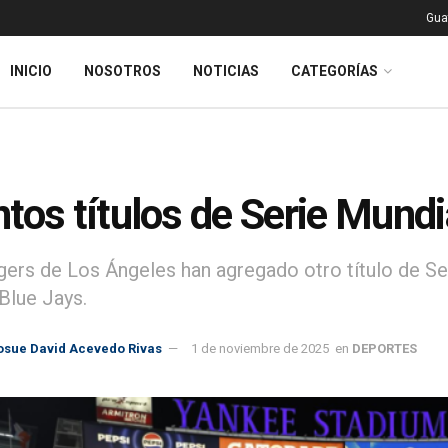
Gua
INICIO
NOSOTROS
NOTICIAS
CATEGORÍAS
tos títulos de Serie Mundi
ers de Los Ángeles han agregado otro título de Seri
Blue Jays.
osue David Acevedo Rivas
1 de noviembre de 2025
en
DEPORTES