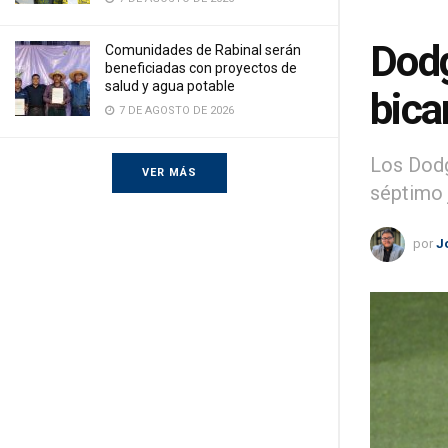
Dodg
Comunidades de Rabinal serán
beneficiadas con proyectos de
salud y agua potable
bica
7 DE AGOSTO DE 2026
Los Dodg
VER MÁS
séptimo 
por
J