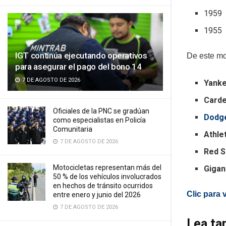
1959
1955
IGT continúa ejecutando operativos
De este mo
para asegurar el pago del bono 14
7 DE AGOSTO DE 2026
Yanke
Carde
Oficiales de la PNC se gradúan
Dodge
como especialistas en Policía
Comunitaria
Athle
7 DE AGOSTO DE 2026
Red S
Motocicletas representan más del
Gigan
50 % de los vehículos involucrados
en hechos de tránsito ocurridos
Clic para 
entre enero y junio del 2026
7 DE AGOSTO DE 2026
Lea ta