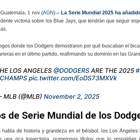
Guatemala, 1 nov (
AGN
).
–
La Serie Mundial 2025 ha añadido
dente victoria sobre los Blue Jays, que tendrán que seguir e
gas.
uegos donde los Dodgers demostraron por qué buscaban el bic
rreras en el último partido, reafirmando su dominio en las Gran
HE LOS ANGELES
@DODGERS
ARE THE 2025
#
#CHAMPS
pic.twitter.com/EoDS73MXVk
 MLB (@MLB)
November 2, 2025
os de Serie Mundial de los Dodg
habla de historia y grandeza en el béisbol, los Los Ángele
n una rica trayectoria, numerosos títulos que lo respalda