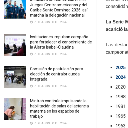
Juegos Centroamericanos y del
consolidán
Caribe Santo Domingo 2026: así
marcha la delegación nacional
La Serie 
7 DE AGOSTO DE 2026
acarició l
Instituciones impulsan campaña
para fortalecer el conocimiento de
Las desta
la Alerta Isabel-Claudina
campeonat
7 DE AGOSTO DE 2026
2025
Comisión de postulación para
elección de contralor queda
2024
integrada
7 DE AGOSTO DE 2026
2020
1988
Mintrab continúa impulsando la
habilitación de salas de lactancia
1981
materna en los espacios de
1965
trabajo
7 DE AGOSTO DE 2026
1963