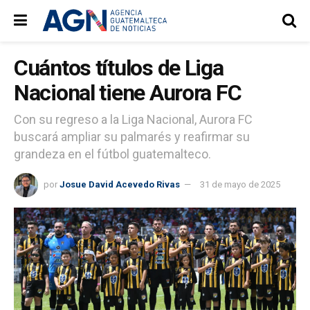
Cuántos títulos de Liga
Nacional tiene Aurora FC
Con su regreso a la Liga Nacional, Aurora FC
buscará ampliar su palmarés y reafirmar su
grandeza en el fútbol guatemalteco.
por
Josue David Acevedo Rivas
31 de mayo de 2025