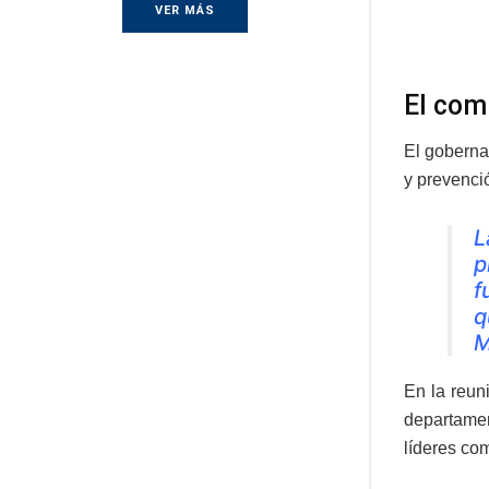
VER MÁS
El co
El goberna
y prevenci
L
p
f
q
M
En la reun
departamen
líderes com