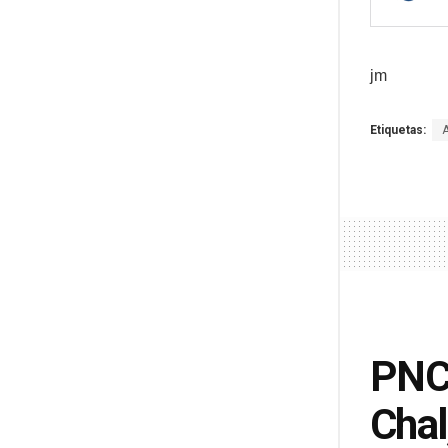
jm
Etiquetas:
PNC 
Chal