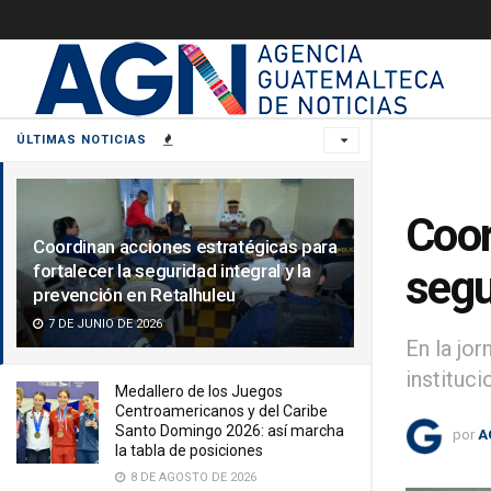
ÚLTIMAS NOTICIAS
Coor
Coordinan acciones estratégicas para
fortalecer la seguridad integral y la
segu
prevención en Retalhuleu
7 DE JUNIO DE 2026
En la jo
instituci
Medallero de los Juegos
Centroamericanos y del Caribe
Santo Domingo 2026: así marcha
por
A
la tabla de posiciones
8 DE AGOSTO DE 2026