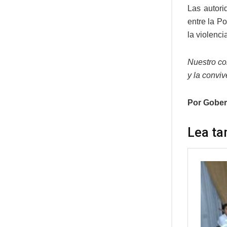
Las autori
entre la P
la violenci
Nuestro co
y la convi
Por Gober
Lea ta