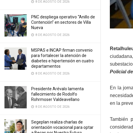
8 DE AGOSTO DE 2026
PNC despliega operativo “Anillo de
Contención” en sectores de Villa
Nueva
8 DE AGOSTO DE 2026
Retalhule
MSPAS e INCAP firman convenio
para fortalecer la atención de
ciudadana,
diabetes e hipertensión en cuatro
subestaci
departamentos
Policial d
8 DE AGOSTO DE 2026
En la jorn
Presidente Arévalo lamenta
fallecimiento de Rodolfo
necesidade
Rohrmoser Valdeavellano
en la preve
8 DE AGOSTO DE 2026
También p
Segeplan realiza charlas de
considerad
orientación vocacional para optar
a Becas por Nuestro Futuro