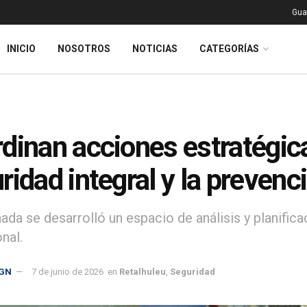
Gua
INICIO
NOSOTROS
NOTICIAS
CATEGORÍAS
dinan acciones estratégica
ridad integral y la prevenc
rnada se desarrolló un espacio de análisis y planifi
onal.
GN
7 de junio de 2026
en
Retalhuleu
,
Seguridad