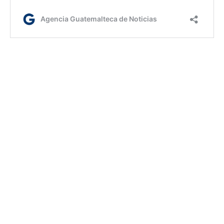
Jm/dm
Etiquetas:
Gobernación Departamental de Retalhuleu
AGN.GT - 2021
Sitio web desarrollado por: