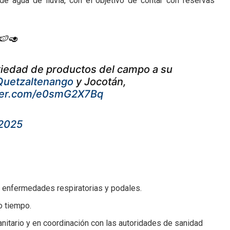
de agua de lluvia, con el objetivo de contar con reservas
🍉🥑
iedad de productos del campo a su
uetzaltenango
y Jocotán,
tter.com/e0smG2X7Bq
 2025
r enfermedades respiratorias y podales.
o tiempo.
nitario y en coordinación con las autoridades de sanidad