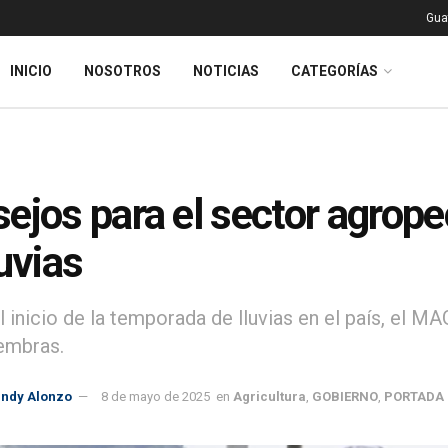
Gua
INICIO
NOSOTROS
NOTICIAS
CATEGORÍAS
ejos para el sector agrope
luvias
l inicio de la temporada de lluvias en el país, el
iembras.
indy Alonzo
8 de mayo de 2025
en
Agricultura
,
GOBIERNO
,
PORTADA