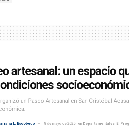
MAGA
o artesanal: un espacio qu
condiciones socioeconómic
ganizó un Paseo Artesanal en San Cristóbal Acasag
económica.
ariana L. Escobedo
8 de mayo de 2025
en
Departamentales
,
El Pro