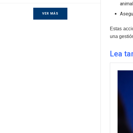
animal
Asegur
VER MÁS
Estas acci
una gestión
Lea ta