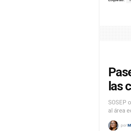
Etiquetas:
Pase
las 
SOSEP or
al área 
por
M