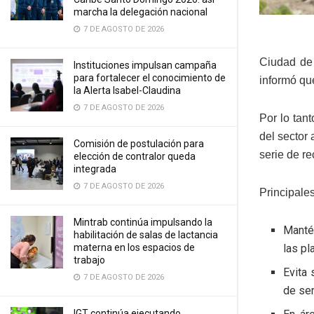
marcha la delegación nacional
7 DE AGOSTO DE 2026
Ciudad de
Instituciones impulsan campaña
para fortalecer el conocimiento de
informó qu
la Alerta Isabel-Claudina
7 DE AGOSTO DE 2026
Por lo tant
del sector
Comisión de postulación para
serie de r
elección de contralor queda
integrada
7 DE AGOSTO DE 2026
Principale
Mintrab continúa impulsando la
Mantén
habilitación de salas de lactancia
las pl
materna en los espacios de
trabajo
Evita 
7 DE AGOSTO DE 2026
de sem
IGT continúa ejecutando