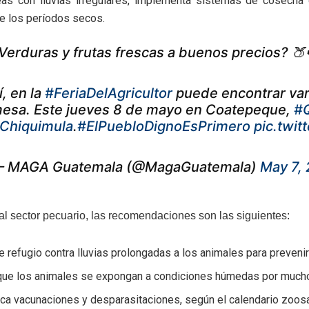
eas con lluvias irregulares, implementa sistemas de cosecha 
e los períodos secos.
Verduras y frutas frescas a buenos precios? 🍑
í, en la
#FeriaDelAgricultor
puede encontrar var
esa. Este jueves 8 de mayo en Coatepeque,
#Q
Chiquimula
.
#ElPuebloDignoEsPrimero
pic.twi
 MAGA Guatemala (@MagaGuatemala)
May 7,
al sector pecuario, las recomendaciones son las siguientes:
 refugio contra lluvias prolongadas a los animales para preveni
 que los animales se expongan a condiciones húmedas por much
ica vacunaciones y desparasitaciones, según el calendario zoosa