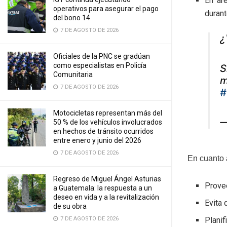
En ár
operativos para asegurar el pago
durant
del bono 14
7 DE AGOSTO DE 2026
¿
Oficiales de la PNC se gradúan
como especialistas en Policía
S
Comunitaria
m
7 DE AGOSTO DE 2026
#
Motocicletas representan más del
—
50 % de los vehículos involucrados
en hechos de tránsito ocurridos
entre enero y junio del 2026
7 DE AGOSTO DE 2026
En cuanto 
Regreso de Miguel Ángel Asturias
Provee
a Guatemala: la respuesta a un
deseo en vida y a la revitalización
Evita
de su obra
Planif
7 DE AGOSTO DE 2026