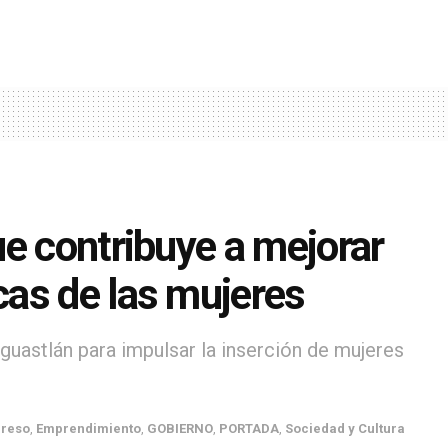
e contribuye a mejorar
as de las mujeres
uastlán para impulsar la inserción de mujeres
greso
,
Emprendimiento
,
GOBIERNO
,
PORTADA
,
Sociedad y Cultura