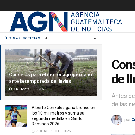
ÚLTIMAS NOTICIAS
Cons
Consejos para el sector agropecuario
de l
ante la temporada de lluvias
8 DE MAYO DE 2025
Antes de
de las s
Alberto González gana bronce en
los 10 mil metros y suma su
segunda medalla en Santo
por
C
Domingo 2026
7 DE AGOSTO DE 2026