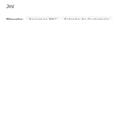
Jm/
Etiquetas:
Acciones PNC
Ejército de Guatemala
Gobernación Departamental de Zacapa
PGN
AGN.GT - 2021
Sitio web desarrollado por:
SCSPR