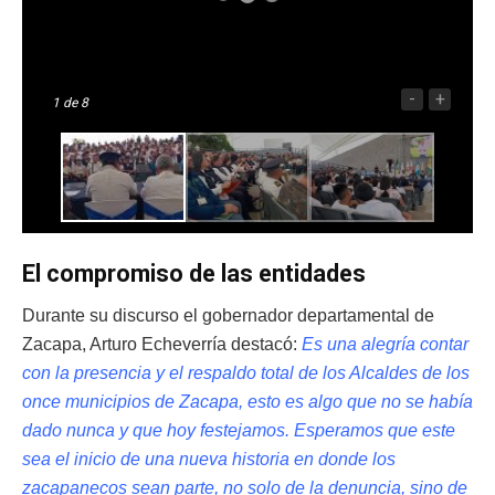
-
+
1
de 8
El compromiso de las entidades
Durante su discurso el gobernador departamental de
Zacapa, Arturo Echeverría destacó:
Es una alegría contar
con la presencia y el respaldo total de los Alcaldes de los
once municipios de Zacapa, esto es algo que no se había
dado nunca y que hoy festejamos. Esperamos que este
sea el inicio de una nueva historia en donde los
zacapanecos sean parte, no solo de la denuncia, sino de