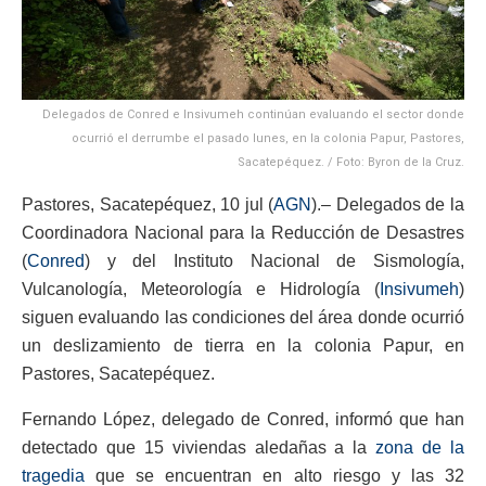
Delegados de Conred e Insivumeh continúan evaluando el sector donde
ocurrió el derrumbe el pasado lunes, en la colonia Papur, Pastores,
Sacatepéquez. / Foto: Byron de la Cruz.
Pastores, Sacatepéquez, 10 jul (
AGN
).– Delegados de la
Coordinadora Nacional para la Reducción de Desastres
(
Conred
) y del Instituto Nacional de Sismología,
Vulcanología, Meteorología e Hidrología (
Insivumeh
)
siguen evaluando las condiciones del área donde ocurrió
un deslizamiento de tierra en la colonia Papur, en
Pastores, Sacatepéquez.
Fernando López, delegado de Conred, informó que han
detectado que 15 viviendas aledañas a la
zona de la
tragedia
que se encuentran en alto riesgo y las 32