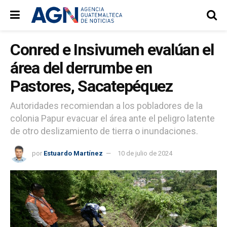
Conred e Insivumeh evalúan el
área del derrumbe en
Pastores, Sacatepéquez
Autoridades recomiendan a los pobladores de la
colonia Papur evacuar el área ante el peligro latente
de otro deslizamiento de tierra o inundaciones.
por
Estuardo Martínez
10 de julio de 2024