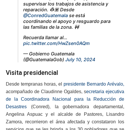
supervisar los trabajos de asistencia y
reparación. 👷🏽 Desde
@ConredGuatemala
se está
coordinando el apoyo y resguardo para
las familias de la zona. 🚧
Recuerda llamar al…
pic.twitter.com/HwZsen0AQm
— Gobierno Guatemala
(@GuatemalaGob)
July 10, 2024
Visita presidencial
Desde tempranas horas, el
presidente Bernardo Arévalo,
acompañado de Claudinne Ogaldes, s
ecretaria ejecutiva
de la Coordinadora Nacional para la Reducción de
Desastres
(Conred), la gobernadora departamental,
Angelina Aspuac y el alcalde de Pastores, Lisandro
Zamora, recorrieron el área afectada y constataron los
servicios que se les brinda a los 30 pobladores que se