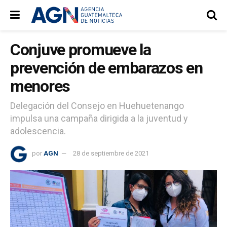
Conjuve promueve la
prevención de embarazos en
menores
Delegación del Consejo en Huehuetenango
impulsa una campaña dirigida a la juventud y
adolescencia.
por
AGN
28 de septiembre de 2021