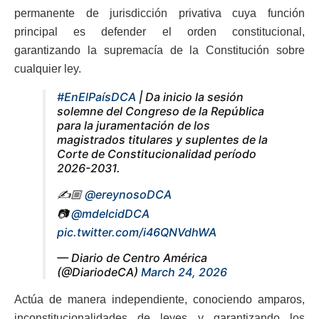
permanente de jurisdicción privativa cuya función
principal es defender el orden constitucional,
garantizando la supremacía de la Constitución sobre
cualquier ley.
#EnElPaísDCA
| Da inicio la sesión
solemne del Congreso de la República
para la juramentación de los
magistrados titulares y suplentes de la
Corte de Constitucionalidad período
2026-2031.
✍️🏼
@ereynosoDCA
📷
@mdelcidDCA
pic.twitter.com/i46QNVdhWA
— Diario de Centro América
(@DiariodeCA)
March 24, 2026
Actúa de manera independiente, conociendo amparos,
inconstitucionalidades de leyes y garantizando los