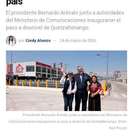
país”
El presidente Bernardo Arévalo junto a autoridades
del Ministerio de Comunicaciones inauguraron el
paso a desnivel de Quetzaltenango.
por
Cindy Alonzo
24 de marzo de 2026
Presidente Bernardo Arévalo junto a autoridades del Ministerio de
Comunicaciones inauguraron el paso a desnivel de Quetzaltenango. (Foto:
Noé Pérez)