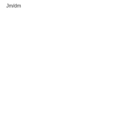
Jm/dm
Etiquetas:
Codede
Gobernación Departamental de Jutiapa