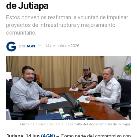
de Jutiapa
Estos convenios reafirman la voluntad de impulsar
proyectos de infraestructura y mejoramiento
comunitario.
por
AGN
14 de junio de 2026
Firma de convenios para el desarrollo del departamento de Jutiapa.
Jutiapa, 14 jun
(AGN).
–
Como parte del compromiso con