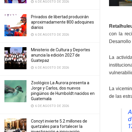
6 DE AGOSTO DE 2026
Privados de libertad producirán
aproximadamente 800 adoquines
Retalhule
diarios
con la rec
6 DE AGOSTO DE 2026
Desarrollo
Ministerio de Cultura y Deportes
anuncia la edición 2027 de
La activid
Guatepaz
institucion
6 DE AGOSTO DE 2026
vulnerabili
Zoológico La Aurora presenta a
Jorge y Carlos, dos nuevos
La vicemin
pingüinos de Humboldt nacidos en
de las estr
Guatemala
6 DE AGOSTO DE 2026
A
d
Concyt invierte 5.2 millones de
1
quetzales para fortalecer la
investigación e innovación