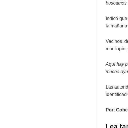
buscamos c
Indicó que
la mañana 
Vecinos d
municipio,
Aquí hay p
mucha ayud
Las autori
identifica
Por: Gobe
Lea ta