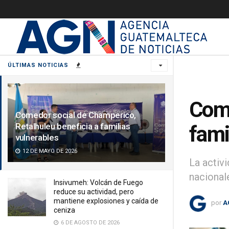
ÚLTIMAS NOTICIAS
Come
Comedor social de Champerico,
Retalhuleu beneficia a familias
fami
vulnerables
12 DE MAYO DE 2026
La activ
nacional
Insivumeh: Volcán de Fuego
reduce su actividad, pero
mantiene explosiones y caída de
por
A
ceniza
6 DE AGOSTO DE 2026