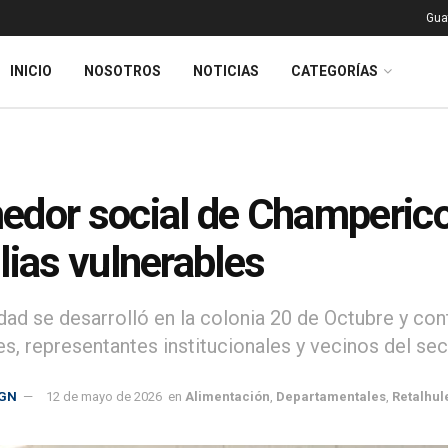
Gua
INICIO
NOSOTROS
NOTICIAS
CATEGORÍAS
dor social de Champerico,
lias vulnerables
idad se desarrolló en la colonia 20 de Octubre y con
es, representantes institucionales y vecinos del sec
GN
12 de mayo de 2026
en
Alimentación
,
Departamentales
,
Retalhul