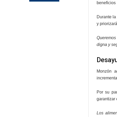
beneficios 
Durante la
y prioriza
Queremos q
digna y seg
Desayu
Monzón ag
incrementa
Por su par
garantizar 
Los alimen