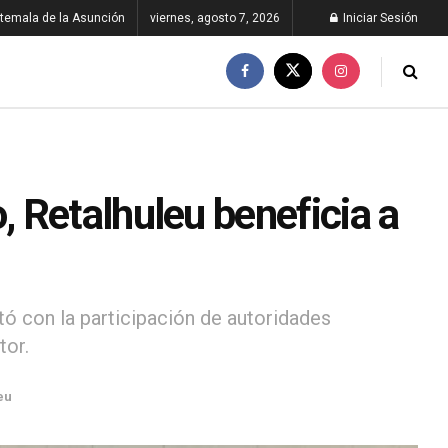
temala de la Asunción
viernes, agosto 7, 2026
Iniciar Sesión
 Retalhuleu beneficia a
tó con la participación de autoridades
tor.
eu