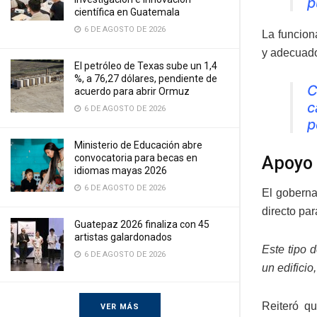
p
científica en Guatemala
6 DE AGOSTO DE 2026
La funcion
y adecuado
El petróleo de Texas sube un 1,4
%, a 76,27 dólares, pendiente de
C
acuerdo para abrir Ormuz
c
6 DE AGOSTO DE 2026
p
Ministerio de Educación abre
convocatoria para becas en
Apoyo 
idiomas mayas 2026
6 DE AGOSTO DE 2026
El goberna
directo par
Guatepaz 2026 finaliza con 45
artistas galardonados
Este tipo 
6 DE AGOSTO DE 2026
un edifici
Reiteró qu
VER MÁS