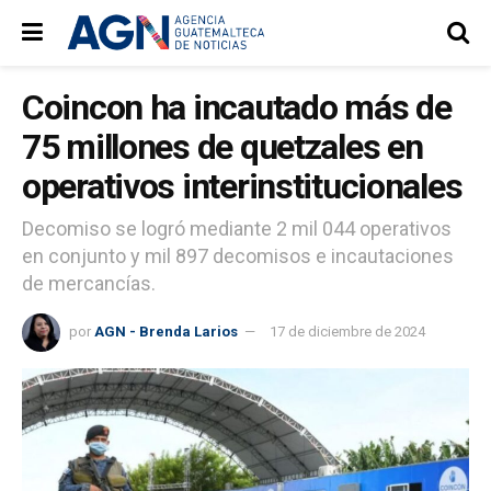
Coincon ha incautado más de
75 millones de quetzales en
operativos interinstitucionales
Decomiso se logró mediante 2 mil 044 operativos
en conjunto y mil 897 decomisos e incautaciones
de mercancías.
por
AGN - Brenda Larios
17 de diciembre de 2024