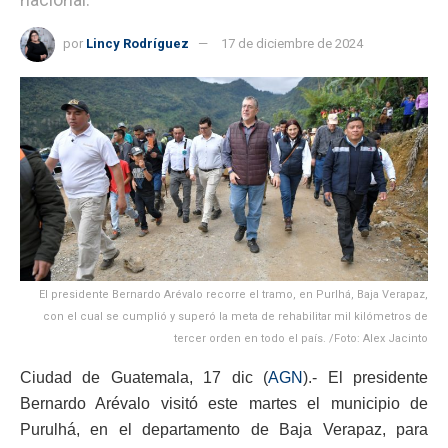
por
Lincy Rodríguez
17 de diciembre de 2024
El presidente Bernardo Arévalo recorre el tramo, en Purlhá, Baja Verapaz,
con el cual se cumplió y superó la meta de rehabilitar mil kilómetros de
tercer orden en todo el país. /Foto: Alex Jacinto
Ciudad de Guatemala, 17 dic (
AGN
).- El presidente
Bernardo Arévalo visitó este martes el municipio de
Purulhá, en el departamento de Baja Verapaz, para