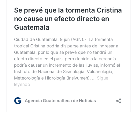
rm
Etiquetas:
allanamientos
Barrio El Gallito