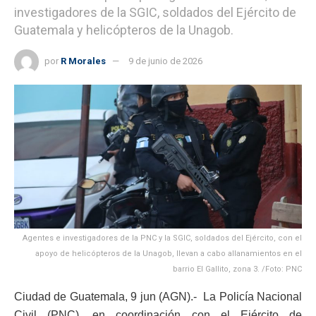
investigadores de la SGIC, soldados del Ejército de
Guatemala y helicópteros de la Unagob.
por
R Morales
9 de junio de 2026
Agentes e investigadores de la PNC y la SGIC, soldados del Ejército, con el
apoyo de helicópteros de la Unagob, llevan a cabo allanamientos en el
barrio El Gallito, zona 3. /Foto: PNC
Ciudad de Guatemala, 9 jun (AGN).- La Policía Nacional
Civil (PNC), en coordinación con el Ejército de