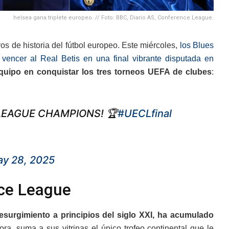
helsea gana triplete europeo. // Foto: BBC, Diario AS, Conference League.
os de historia del fútbol europeo. Este miércoles,
los Blues
ncer al Real Betis en una final vibrante disputada en
quipo en conquistar los tres torneos UEFA de clubes
:
LEAGUE CHAMPIONS! 🏆
#UECLfinal
y 28, 2025
nce League
esurgimiento a principios del siglo XXI, ha acumulado
ora, suma a sus vitrinas el único trofeo continental que le