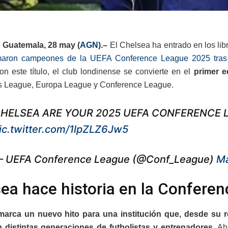
 Guatemala, 28 may (
AGN
).–
El Chelsea ha entrado en los libr
maron campeones de la UEFA Conference League 2025 tras ve
n este título, el club londinense se convierte en el
primer e
 League, Europa League y Conference League.
HELSEA ARE YOUR 2025 UEFA CONFERENCE 
ic.twitter.com/1lpZLZ6Jw5
 UEFA Conference League (@Conf_League)
Ma
ea hace historia en la Confere
marca un nuevo hito para una institución que, desde su r
n distintas generaciones de futbolistas y entrenadores
. Ah