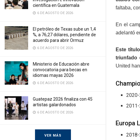
científica en Guatemala
faltaba, c
6 DE AGOSTO DE 2026
En el camp
El petróleo de Texas sube un 1,4
adelantó e
%, a 76,27 dólares, pendiente de
acuerdo para abrir Ormuz
6 DE AGOSTO DE 2026
Este títul
triunfado
Ministerio de Educación abre
United han
convocatoria para becas en
idiomas mayas 2026
Champio
6 DE AGOSTO DE 2026
2020-
Guatepaz 2026 finaliza con 45
artistas galardonados
2011-
6 DE AGOSTO DE 2026
Europa 
2018-
VER MÁS