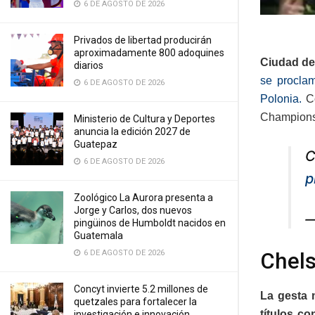
6 DE AGOSTO DE 2026
Privados de libertad producirán
aproximadamente 800 adoquines
Ciudad de
diarios
se procla
6 DE AGOSTO DE 2026
Polonia.
Co
Champions
Ministerio de Cultura y Deportes
anuncia la edición 2027 de
Guatepaz
C
6 DE AGOSTO DE 2026
p
Zoológico La Aurora presenta a
Jorge y Carlos, dos nuevos
—
pingüinos de Humboldt nacidos en
Guatemala
Chels
6 DE AGOSTO DE 2026
Concyt invierte 5.2 millones de
La gesta 
quetzales para fortalecer la
títulos co
investigación e innovación