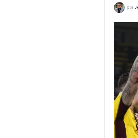
por
J