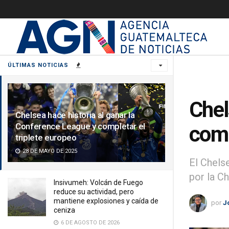
ÚLTIMAS NOTICIAS
Chel
Chelsea hace historia al ganar la
Conference League y completar el
comp
triplete europeo
28 DE MAYO DE 2025
El Chels
por la C
Insivumeh: Volcán de Fuego
reduce su actividad, pero
mantiene explosiones y caída de
por
J
ceniza
6 DE AGOSTO DE 2026