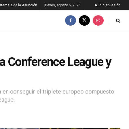
atemala de la Asunción
jueves, agosto 6, 2026
Iniciar Sesión
 la Conference League y
a en conseguir el triplete europeo compuesto
eague.