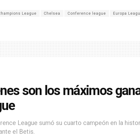
Champions League
Chelsea
Conference league
Europa Leag
nes son los máximos gana
gue
rence League sumó su cuarto campeón en la histor
nte el Betis.