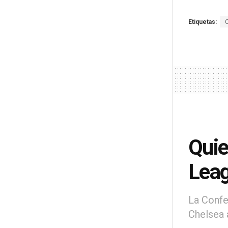
Etiquetas:
Quie
Lea
La Confe
Chelsea a