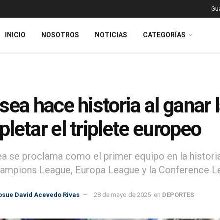
Gu
INICIO
NOSOTROS
NOTICIAS
CATEGORÍAS
sea hace historia al ganar
letar el triplete europeo
ea se proclama como el primer equipo en la histori
hampions League, Europa League y la Conference L
osue David Acevedo Rivas
28 de mayo de 2025
en
DEPORTES