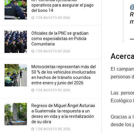
operativos para asegurar el pago
@
del bono 14
R
7 DE AGOSTO DE 2026
m
Oficiales de la PNC se gradúan
—
como especialistas en Policía
Comunitaria
7 DE AGOSTO DE 2026
Acerca
Motocicletas representan más del
El campame
50 % de los vehículos involucrados
personas d
en hechos de tránsito ocurridos
entre enero y junio del 2026
7 DE AGOSTO DE 2026
Las perso
Ecológico 
Regreso de Miguel Ángel Asturias
a Guatemala: la respuesta a un
deseo en vida y a la revitalización
Gracias a l
de su obra
desde los 
7 DE AGOSTO DE 2026