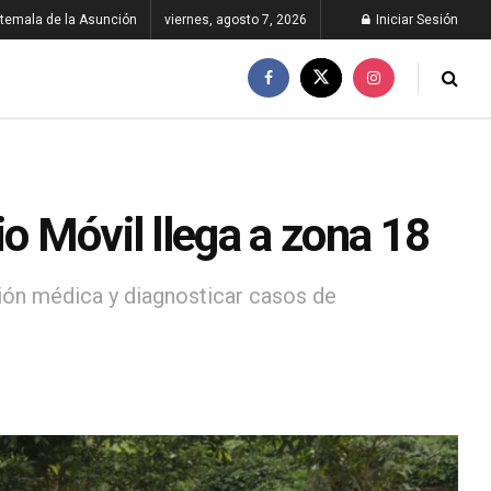
temala de la Asunción
viernes, agosto 7, 2026
Iniciar Sesión
io Móvil llega a zona 18
nción médica y diagnosticar casos de