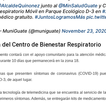
AlcaldeQuinonez
junto al
@MinSaludGuate
y C
espiratorio Móvil en Parque Ecológico D-3 en
#
édico gratuito.
#JuntosLogramosMás
pic.twi
 MuniGuate (@muniguate)
November 23, 202
 del Centro de Bienestar Respiratorio
nto contará con el apoyo comunitario para la atención médica
urante 10 días que permanecerá en la zona 18.
nas que presenten síntomas de coronavirus (COVID-19) pued
D-3, de aquel lugar.
a tecnología de telemedicina que se encuentra al servicio de la
primeros síntomas. Además, se entregarán kits de medicamento