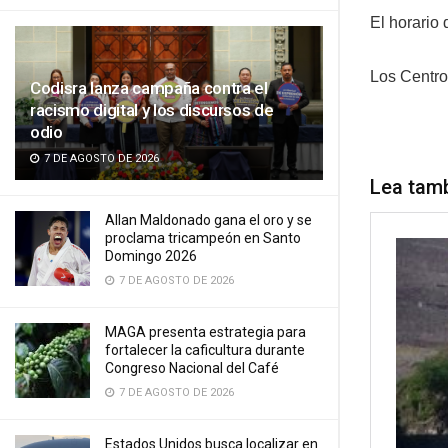
El horario
Los Centro
Codisra lanza campaña contra el
racismo digital y los discursos de
odio
7 DE AGOSTO DE 2026
Lea tam
Allan Maldonado gana el oro y se
proclama tricampeón en Santo
Domingo 2026
7 DE AGOSTO DE 2026
MAGA presenta estrategia para
fortalecer la caficultura durante
Congreso Nacional del Café
7 DE AGOSTO DE 2026
Estados Unidos busca localizar en