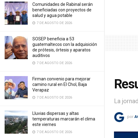
Comunidades de Rabinal serán
beneficiadas con proyectos de
salud y agua potable
7 DE AGOSTO DE 2026
SOSEP beneficia a 53
guatemaltecos con la adquisición
de prótesis, órtesis y aparatos
auditivos
7 DE AGOSTO DE 2026
Firman convenio para mejorar
Resu
camino rural en El Chol, Baja
Verapaz
7 DE AGOSTO DE 2026
La jorna
Lluvias dispersas y altas
por
A
temperaturas marcarán el clima
este viernes
7 DE AGOSTO DE 2026