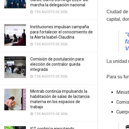
marcha la delegación nacional
Ciudad de 
7 DE AGOSTO DE 2026
capital, d
Instituciones impulsan campaña
para fortalecer el conocimiento de
“
la Alerta Isabel-Claudina
f
7 DE AGOSTO DE 2026
V
Comisión de postulación para
La unidad 
elección de contralor queda
integrada
Para su fun
7 DE AGOSTO DE 2026
Mintrab continúa impulsando la
Minist
habilitación de salas de lactancia
Comis
materna en los espacios de
trabajo
Cuerp
7 DE AGOSTO DE 2026

IGT continúa ejecutando