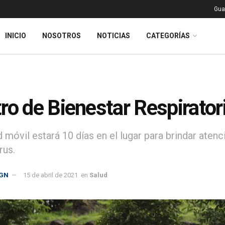
Gua
INICIO
NOSOTROS
NOTICIAS
CATEGORÍAS
ro de Bienestar Respirator
d móvil estará 10 días en el lugar para brindar ate
rus.
GN
15 de abril de 2021
en
Salud