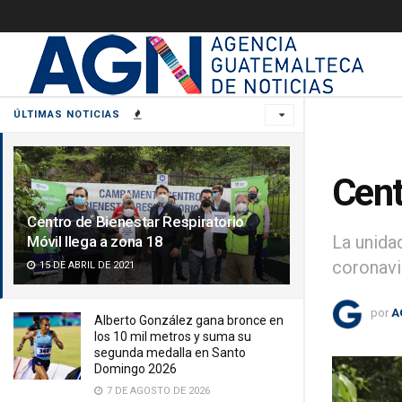
ÚLTIMAS NOTICIAS
Cent
Centro de Bienestar Respiratorio
La unida
Móvil llega a zona 18
coronavi
15 DE ABRIL DE 2021
por
A
Alberto González gana bronce en
los 10 mil metros y suma su
segunda medalla en Santo
Domingo 2026
7 DE AGOSTO DE 2026