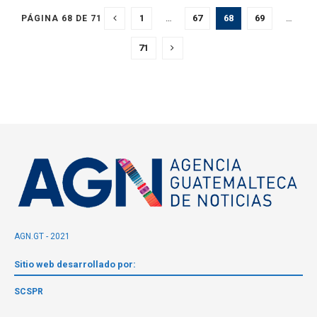
1
…
67
68
69
…
PÁGINA 68 DE 71
71
AGN.GT - 2021
Sitio web desarrollado por:
SCSPR