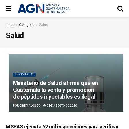
Inicio
Categoría
Salud
Salud
NACIONALES
Ministerio de Salud afirma que en
Guatemala la venta y promoción
de péptidos inyectables es ilegal
POR
CINDY ALONZO
5 DE AGOSTO DE 2026
MSPAS ejecuta 62 mil inspecciones para verificar