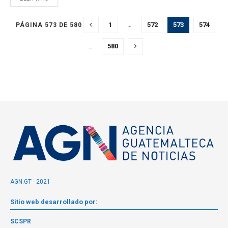
1
…
572
573
574
PÁGINA 573 DE 580
…
580
AGN.GT - 2021
Sitio web desarrollado por:
SCSPR