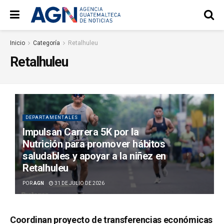
Inicio
Categoría
Retalhuleu
Retalhuleu
DEPARTAMENTALES
Impulsan Carrera 5K por la
Nutrición para promover hábitos
saludables y apoyar a la niñez en
Retalhuleu
POR
AGN
31 DE JULIO DE 2026
Coordinan proyecto de transferencias económicas