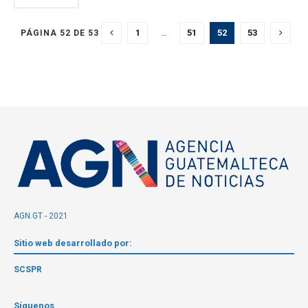
1
…
51
52
53
PÁGINA 52 DE 53
AGN.GT - 2021
Sitio web desarrollado por:
SCSPR
Síguenos