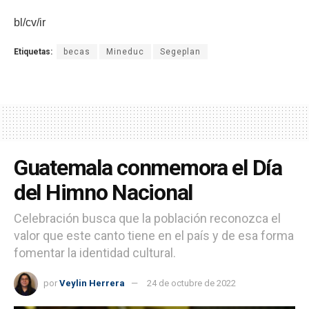
bl/cv/ir
Etiquetas:
becas
Mineduc
Segeplan
Guatemala conmemora el Día
del Himno Nacional
Celebración busca que la población reconozca el
valor que este canto tiene en el país y de esa forma
fomentar la identidad cultural.
por
Veylin Herrera
24 de octubre de 2022