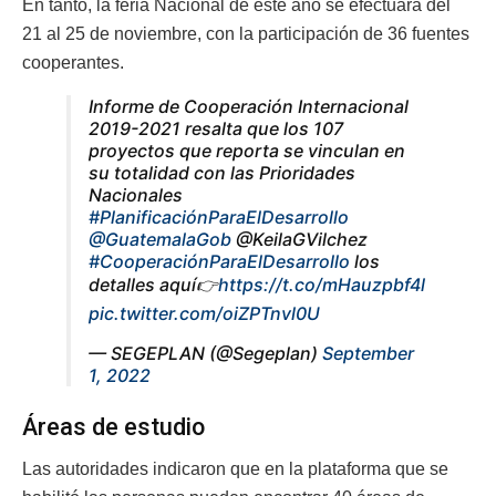
En tanto, la feria Nacional de este año se efectuará del
21 al 25 de noviembre, con la participación de 36 fuentes
cooperantes.
Informe de Cooperación Internacional
2019-2021 resalta que los 107
proyectos que reporta se vinculan en
su totalidad con las Prioridades
Nacionales
#PlanificaciónParaElDesarrollo
@GuatemalaGob
@KeilaGVilchez
#CooperaciónParaElDesarrollo
los
detalles aquí👉
https://t.co/mHauzpbf4l
pic.twitter.com/oiZPTnvl0U
— SEGEPLAN (@Segeplan)
September
1, 2022
Áreas de estudio
Las autoridades indicaron que en la plataforma que se