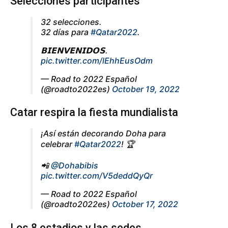
Selecciones participantes
32 selecciones.
32 días para
#Qatar2022
.
𝗕𝗜𝗘𝗡𝗩𝗘𝗡𝗜𝗗𝗢𝗦.
pic.twitter.com/lEhhEusOdm
— Road to 2022 Español
(@roadto2022es)
October 19, 2022
Catar respira la fiesta mundialista
¡Así están decorando Doha para
celebrar
#Qatar2022
! 🏆
📲
@Dohabibis
pic.twitter.com/V5deddQyQr
— Road to 2022 Español
(@roadto2022es)
October 17, 2022
Los 8 estadios y las sedes