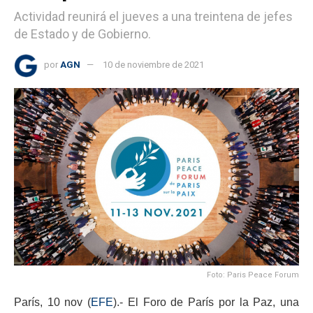
Actividad reunirá el jueves a una treintena de jefes
de Estado y de Gobierno.
por
AGN
10 de noviembre de 2021
Foto: Paris Peace Forum
París, 10 nov (
EFE
).- El Foro de París por la Paz, una