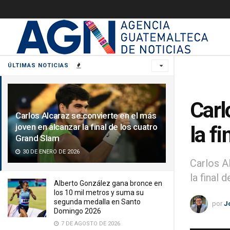
ÚLTIMAS NOTICIAS
Carl
Carlos Alcaraz se convierte en el más
joven en alcanzar la final de los cuatro
la f
Grand Slam
30 DE ENERO DE 2026
Carlos A
la final 
Alberto González gana bronce en
los 10 mil metros y suma su
segunda medalla en Santo
por
J
Domingo 2026
7 DE AGOSTO DE 2026