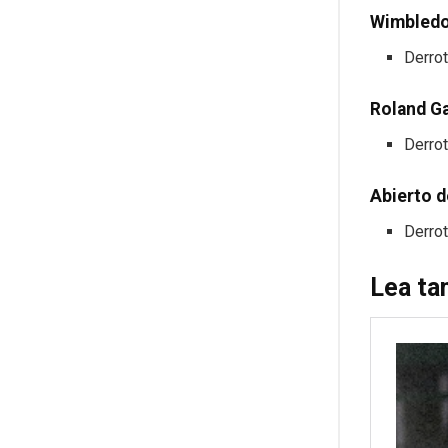
Wimbledo
Derro
Roland G
Derro
Abierto 
Derro
Lea ta