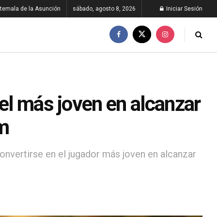
temala de la Asunción
sábado, agosto 8, 2026
Iniciar Sesión
 el más joven en alcanzar
am
convertirse en el jugador más joven en alcanzar