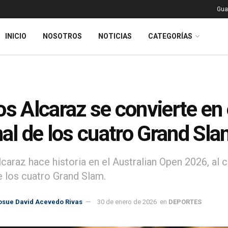
Gua
INICIO
NOSOTROS
NOTICIAS
CATEGORÍAS
os Alcaraz se convierte en
inal de los cuatro Grand Sl
lcaraz hace historia en el Australian Open 2026, al 
de los cuatro Grand Slam.
osue David Acevedo Rivas
30 de enero de 2026
en
DEPORTES