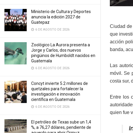
Ministerio de Cultura y Deportes
anuncia la edición 2027 de
Guatepaz
Ciudad de 
6 DE AGOSTO DE 2026
que investi
acción pol
Zoológico La Aurora presenta a
banda, acu
Jorge y Carlos, dos nuevos
pingüinos de Humboldt nacidos en
Guatemala
Las autori
6 DE AGOSTO DE 2026
móvil. Se 
costa sur,
Concyt invierte 5.2 millones de
quetzales para fortalecer la
investigación e innovación
Entre los
científica en Guatemala
autoridade
6 DE AGOSTO DE 2026
quien fue v
El petróleo de Texas sube un 1,4
I
%, a 76,27 dólares, pendiente de
acuerdo para abrir Ormuz