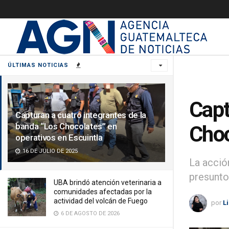
ÚLTIMAS NOTICIAS
Capt
Capturan a cuatro integrantes de la
banda “Los Chocolates” en
Choc
operativos en Escuintla
16 DE JULIO DE 2025
La acció
presunto
UBA brindó atención veterinaria a
comunidades afectadas por la
actividad del volcán de Fuego
por
L
6 DE AGOSTO DE 2026