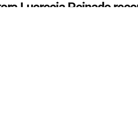
ora Lucrecia Peinado recon
ro de los migrantes menor
mpañados
 forma, un una publicación en sus redes sociales, 
 sede de Unicef.
ariana L. Escobedo
17 de julio de 2025
en
NACIONALES