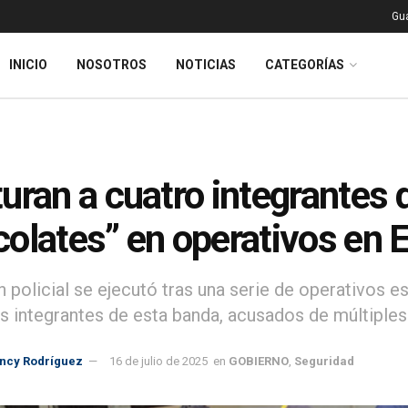
Gu
INICIO
NOSOTROS
NOTICIAS
CATEGORÍAS
uran a cuatro integrantes 
olates” en operativos en E
n policial se ejecutó tras una serie de operativos e
s integrantes de esta banda, acusados de múltiples 
incy Rodríguez
16 de julio de 2025
en
GOBIERNO
,
Seguridad