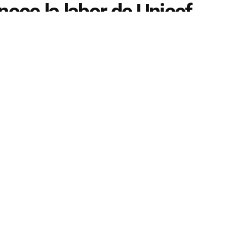
oce la labor de Unicef
es de edad no
la primera dama expresa sus mejores deseos para