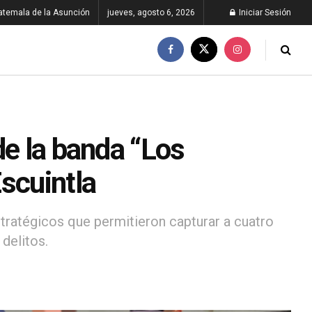
atemala de la Asunción
jueves, agosto 6, 2026
Iniciar Sesión
de la banda “Los
scuintla
stratégicos que permitieron capturar a cuatro
delitos.