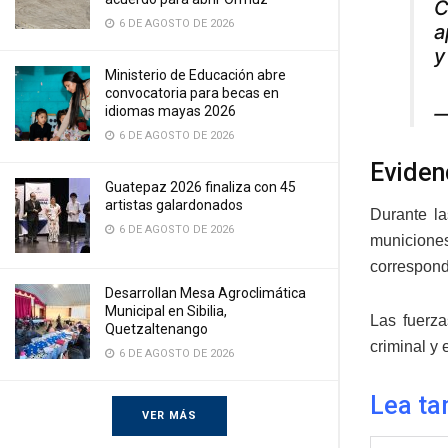
C
6 DE AGOSTO DE 2026
a
y
Ministerio de Educación abre
convocatoria para becas en
—
idiomas mayas 2026
6 DE AGOSTO DE 2026
Eviden
Guatepaz 2026 finaliza con 45
artistas galardonados
Durante la
6 DE AGOSTO DE 2026
municione
correspondi
Desarrollan Mesa Agroclimática
Municipal en Sibilia,
Las fuerza
Quetzaltenango
criminal y 
6 DE AGOSTO DE 2026
Lea ta
VER MÁS