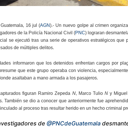
Guatemala, 16 jul (
AGN
).- Un nuevo golpe al crimen organiz
gadores de la Policía Nacional Civil (
PNC
) lograran desmantel
icial se ejecutó tras una serie de operativos estratégicos que 
sados de múltiples delitos.
dades informaron que los detenidos enfrentan cargos por pla
presume que este grupo operaba con violencia, especialmente e
 donde asaltaban a mano armada a los pasajeros.
 capturados figuran Ramiro Zepeda
N
, Marco Tulio
N
y Miguel
s. También se dio a conocer que anteriormente fue aprehendi
inculado al proceso tras resultar herido en un hecho criminal pr
nvestigadores de
@PNCdeGuatemala
desmantel