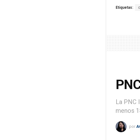
Etiquetas:
PNC 
La PNC l
menos 1
por
A