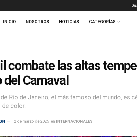
Gu
INICIO
NOSOTROS
NOTICIAS
CATEGORÍAS
il combate las altas temp
lo del Carnaval
 de Río de Janeiro, el más famoso del mundo, es cé
 de color.
GN
2 de marzo de 2025
en
INTERNACIONALES