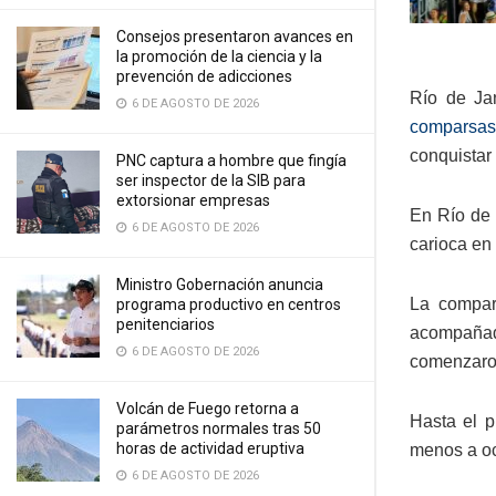
Consejos presentaron avances en
la promoción de la ciencia y la
prevención de adicciones
Río de Jan
6 DE AGOSTO DE 2026
comparsas
conquistar 
PNC captura a hombre que fingía
ser inspector de la SIB para
extorsionar empresas
En Río de 
6 DE AGOSTO DE 2026
carioca en 
Ministro Gobernación anuncia
La compars
programa productivo en centros
penitenciarios
acompañada
6 DE AGOSTO DE 2026
comenzaron
Volcán de Fuego retorna a
Hasta el p
parámetros normales tras 50
horas de actividad eruptiva
menos a oc
6 DE AGOSTO DE 2026