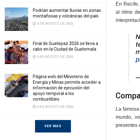
En Recife,
Podrían aumentar lluvias en zonas
al ritmo d
montañosas y volcánicas del país
interpretac
6 DE AGOSTO DE 2026
N
t
Final de Guatepaz 2026 se lleva a
cabo en la Ciudad de Guatemala
m
6 DE AGOSTO DE 2026
p
—
Página web del Ministerio de
Energía y Minas permite acceder a
información de ejecución del
apoyo temporal a los
Compa
combustibles
6 DE AGOSTO DE 2026
La famosa 
mundo, vo
presentes e
VER MÁS