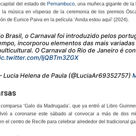
 capital del estado de
Pernambuco
, una muñeca gigante de la 
e la música en vísperas de la ceremonia de los premios Ósca
ión de Eunice Paiva en la película ‘Ainda estou aquí’ (2024).
o Brasil, o Carnaval foi introduzido pelos port
empo, incorporou elementos das mais variadas 
ulticultural. O Carnaval do Rio de Janeiro é c
ic.twitter.com/IjQBTm3ZGX
 Lucia Helena de Paula (@LuciaAr69352757)
M
rsas
comparsa ‘Galo da Madrugada’, que ya entró al Libro Guinnes
lvió a coronarse este sábado al convocar a más de dos mill
n el centro de Recife para celebrar alrededor del tradicional g