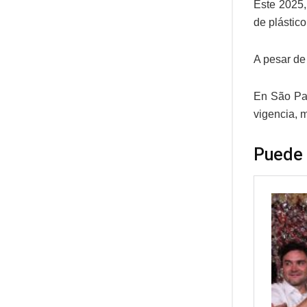
Este 2025,
de plástico
A pesar de 
En São Pau
vigencia, 
Puede 