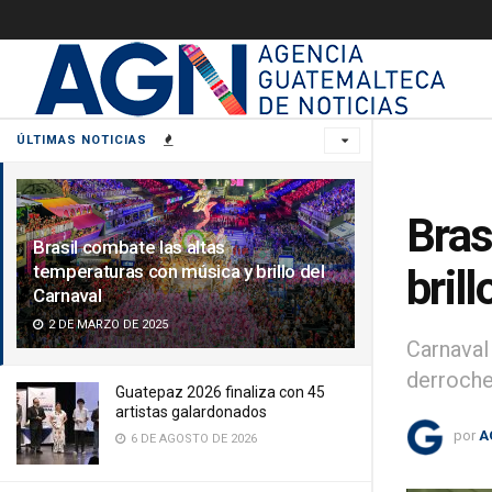
ÚLTIMAS NOTICIAS
Bras
Brasil combate las altas
temperaturas con música y brillo del
bril
Carnaval
2 DE MARZO DE 2025
Carnaval
derroche
Guatepaz 2026 finaliza con 45
artistas galardonados
por
A
6 DE AGOSTO DE 2026