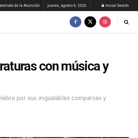
atemala de la Asunción
jueves, agosto 6, 2026
Iniciar Sesión
eraturas con música y
lebre por sus inigualables comparsas y