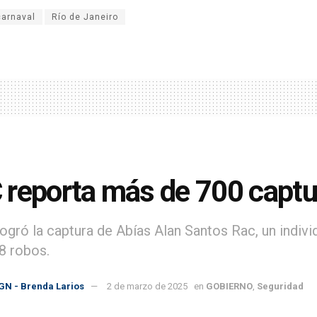
carnaval
Río de Janeiro
reporta más de 700 capt
ogró la captura de Abías Alan Santos Rac, un indiv
8 robos.
GN - Brenda Larios
2 de marzo de 2025
en
GOBIERNO
,
Seguridad