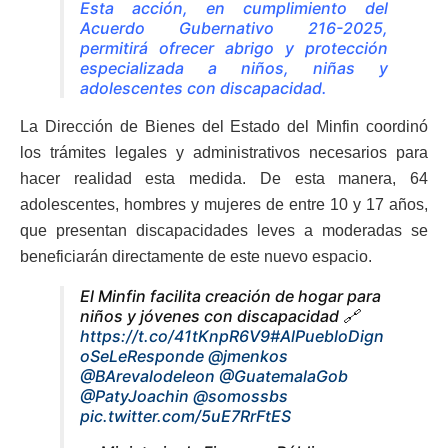
Esta acción, en cumplimiento del
Acuerdo Gubernativo 216-2025,
permitirá ofrecer abrigo y protección
especializada a niños, niñas y
adolescentes con discapacidad.
La Dirección de Bienes del Estado del Minfin coordinó
los trámites legales y administrativos necesarios para
hacer realidad esta medida. De esta manera, 64
adolescentes, hombres y mujeres de entre 10 y 17 años,
que presentan discapacidades leves a moderadas se
beneficiarán directamente de este nuevo espacio.
El Minfin facilita creación de hogar para
niños y jóvenes con discapacidad 🔗
https://t.co/41tKnpR6V9
#AlPuebloDign
oSeLeResponde
@jmenkos
@BArevalodeleon
@GuatemalaGob
@PatyJoachin
@somossbs
pic.twitter.com/5uE7RrFtES