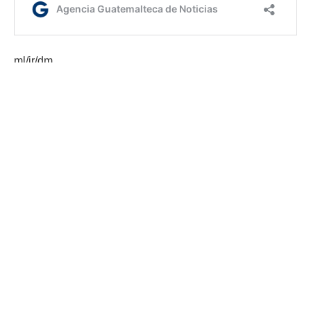
ml/ir/dm
Etiquetas:
aeronáutica civil
Aeropuerto Internacional La Aurora
DGAC
seguridad aérea
AGN.GT - 2021