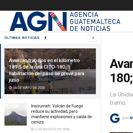
ÚLTIMAS NOTICIAS
Avan
Avanzan trabajos en el kilómetro
189.5 de la ruta CITO-180;
habilitación del paso se prevé para
180;
junio
18 DE MAYO DE 2026
La Unida
tramo.
Insivumeh: Volcán de Fuego
reduce su actividad, pero
mantiene explosiones y caída de
por
A
ceniza
6 DE AGOSTO DE 2026