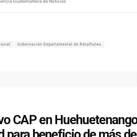
Covial
Gobernación Departamental de Retalhuleu
o CAP en Huehuetenango f
d para beneficio de más de