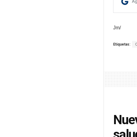
Jm/
Etiquetas:
Nuev
salu