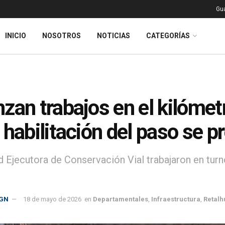
Gu
INICIO
NOSOTROS
NOTICIAS
CATEGORÍAS
zan trabajos en el kilómet
 habilitación del paso se p
d Ejecutora de Conservación Vial trabajaron en turn
GN
18 de mayo de 2026
en
Departamentales
,
Infraestructura
,
Retalh