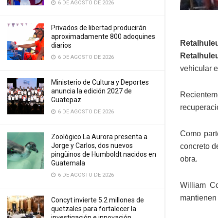
6 DE AGOSTO DE 2026
Privados de libertad producirán
aproximadamente 800 adoquines
Retalhul
diarios
Retalhule
6 DE AGOSTO DE 2026
vehicular 
Ministerio de Cultura y Deportes
anuncia la edición 2027 de
Recientem
Guatepaz
recuperació
6 DE AGOSTO DE 2026
Como parte
Zoológico La Aurora presenta a
Jorge y Carlos, dos nuevos
concreto d
pingüinos de Humboldt nacidos en
obra.
Guatemala
6 DE AGOSTO DE 2026
William Co
mantienen 
Concyt invierte 5.2 millones de
quetzales para fortalecer la
investigación e innovación