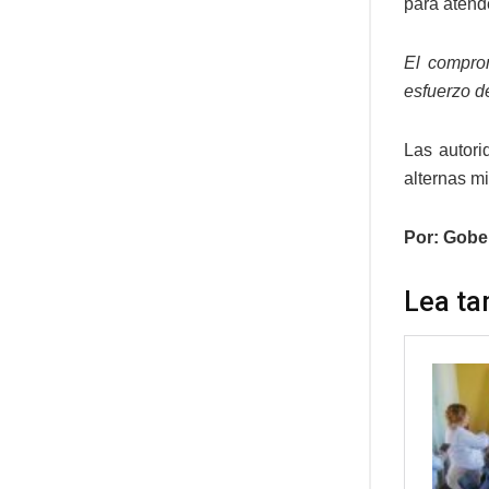
para atend
El compro
esfuerzo de
Las autori
alternas mi
Por: Gobe
Lea ta