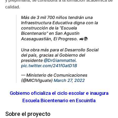
y preprimaria, se contribuirá a la formación académica de
calidad.
Más de 3 mil 700 niños tendrán una
Infraestructura Educativa digna con la
construcción de la “Escuela
Bicentenario" en San Agustín
Acasaguastlán, El Progreso. 🚜📚
Una obra más para el Desarrollo Social
del país, gracias al Gobierno del
presidente
@DrGiammattei
.
pic.twitter.com/241fGatD1B
— Ministerio de Comunicaciones
(@MICIVIguate)
March 27, 2022
Gobierno oficializa el ciclo escolar e inaugura
Escuela Bicentenario en Escuintla
Sobre el proyecto