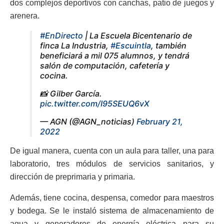
dos complejos deportivos con canchas, patio de juegos y
arenera.
#EnDirecto
| La Escuela Bicentenario de
finca La Industria,
#Escuintla
, también
beneficiará a mil 075 alumnos, y tendrá
salón de computación, cafetería y
cocina.
📸 Gilber García.
pic.twitter.com/I95SEUQ6vX
— AGN (@AGN_noticias)
February 21,
2022
De igual manera, cuenta con un aula para taller, una para
laboratorio, tres módulos de servicios sanitarios, y
dirección de preprimaria y primaria.
Además, tiene cocina, despensa, comedor para maestros
y bodega. Se le instaló sistema de almacenamiento de
agua y generadores de energía eléctrica para su