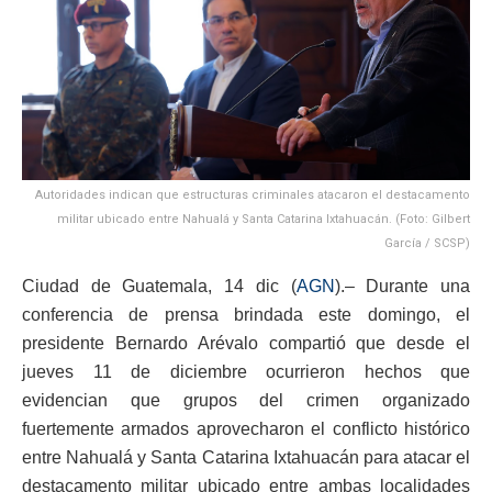
Autoridades indican que estructuras criminales atacaron el destacamento
militar ubicado entre Nahualá y Santa Catarina Ixtahuacán. (Foto: Gilbert
García / SCSP)
Ciudad de Guatemala, 14 dic (
AGN
).– Durante una
conferencia de prensa brindada este domingo, el
presidente Bernardo Arévalo compartió que desde el
jueves 11 de diciembre ocurrieron hechos que
evidencian que grupos del crimen organizado
fuertemente armados aprovecharon el conflicto histórico
entre Nahualá y Santa Catarina Ixtahuacán para atacar el
destacamento militar ubicado entre ambas localidades