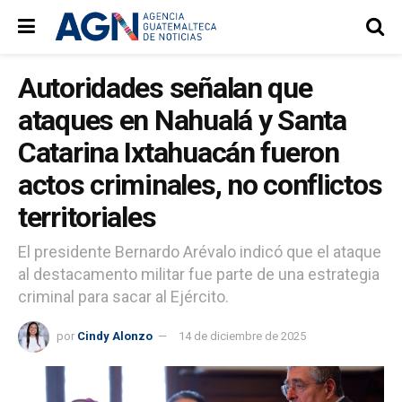
Autoridades señalan que
ataques en Nahualá y Santa
Catarina Ixtahuacán fueron
actos criminales, no conflictos
territoriales
El presidente Bernardo Arévalo indicó que el ataque
al destacamento militar fue parte de una estrategia
criminal para sacar al Ejército.
por
Cindy Alonzo
14 de diciembre de 2025