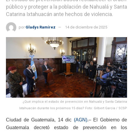
público y proteger a la población de Nahualá y Santa
Catarina Ixtahuacán ante hechos de violencia.
por
Gladys Ramírez
14 de diciembre de 2025
¿Qué implica el estado de prevención en Nahualá y Santa Catarina
Ixtahuacán durante los próximos 15 días? Foto: Gilbert Garcia / SCSP
Ciudad de Guatemala, 14 dic
(AGN)
.– El Gobierno de
Guatemala decretó estado de prevención en los