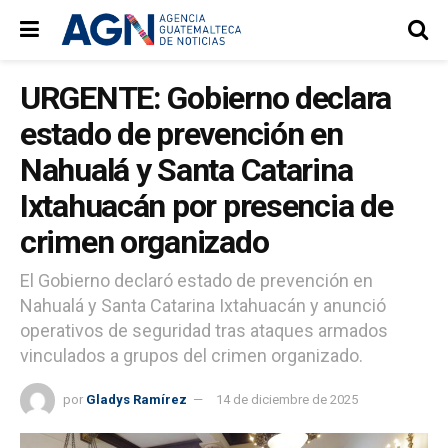
URGENTE: Gobierno declara
estado de prevención en
Nahualá y Santa Catarina
Ixtahuacán por presencia de
crimen organizado
El Gobierno declaró estado de prevención en
Nahualá y Santa Catarina Ixtahuacán y anunció
operativos de seguridad tras ataques armados
vinculados a grupos del crimen organizado.
por
Gladys Ramírez
14 de diciembre de 2025