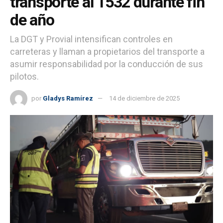
transporte al 1532 durante fin
de año
La DGT y Provial intensifican controles en
carreteras y llaman a propietarios del transporte a
asumir responsabilidad por la conducción de sus
pilotos.
por
Gladys Ramírez
14 de diciembre de 2025