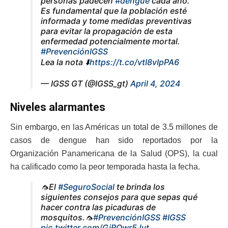
personas padecen
#dengue
cada año.
Es fundamental que la población esté
informada y tome medidas preventivas
para evitar la propagación de esta
enfermedad potencialmente mortal.
#PrevenciónIGSS
Lea la nota ⬇️
https://t.co/vtI8vIpPA6
— IGSS GT (@IGSS_gt)
April 4, 2024
Niveles alarmantes
Sin embargo, en las Américas un total de 3.5 millones de
casos de dengue han sido reportados por la
Organización Panamericana de la Salud (OPS), la cual
ha calificado como la peor temporada hasta la fecha.
🦟El
#SeguroSocial
te brinda los
siguientes consejos para que sepas qué
hacer contra las picaduras de
mosquitos.🦟
#PrevenciónIGSS
#IGSS
pic.twitter.com/GiROwr5Jvt