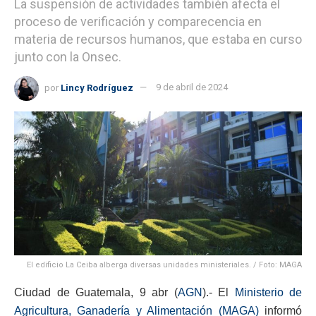
La suspensión de actividades también afecta el
proceso de verificación y comparecencia en
materia de recursos humanos, que estaba en curso
junto con la Onsec.
por
Lincy Rodríguez
9 de abril de 2024
El edificio La Ceiba alberga diversas unidades ministeriales. / Foto: MAGA
Ciudad de Guatemala, 9 abr (
AGN
).- El
Ministerio de
Agricultura, Ganadería y Alimentación (MAGA)
informó