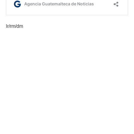
lr/rm/dm
Etiquetas:
incendio amsa
MAGA
suspensión
AGN.GT - 2021
Sitio web desarrollado por:
SCSPR