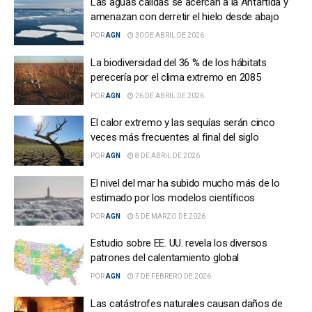
Las aguas cálidas se acercan a la Antártida y
amenazan con derretir el hielo desde abajo
POR
AGN
30 DE ABRIL DE 2026
La biodiversidad del 36 % de los hábitats
perecería por el clima extremo en 2085
POR
AGN
26 DE ABRIL DE 2026
El calor extremo y las sequías serán cinco
veces más frecuentes al final del siglo
POR
AGN
8 DE ABRIL DE 2026
El nivel del mar ha subido mucho más de lo
estimado por los modelos científicos
POR
AGN
5 DE MARZO DE 2026
Estudio sobre EE. UU. revela los diversos
patrones del calentamiento global
POR
AGN
7 DE FEBRERO DE 2026
Las catástrofes naturales causan daños de