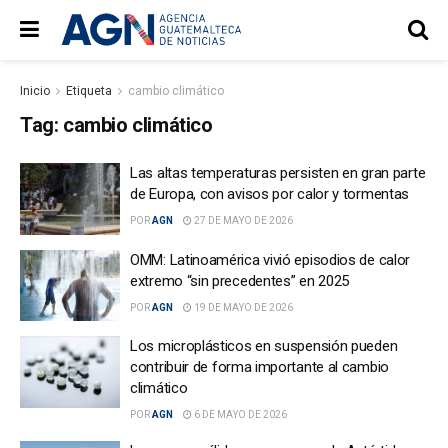
Inicio
Etiqueta
cambio climático
Tag:
cambio climático
Las altas temperaturas persisten en gran parte
de Europa, con avisos por calor y tormentas
POR
AGN
27 DE MAYO DE 2026
OMM: Latinoamérica vivió episodios de calor
extremo “sin precedentes” en 2025
POR
AGN
19 DE MAYO DE 2026
Los microplásticos en suspensión pueden
contribuir de forma importante al cambio
climático
POR
AGN
6 DE MAYO DE 2026