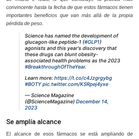
convincente hasta la fecha de que estos fármacos tienen
importantes beneficios que van más allá de la propia
pérdida de peso
.
Science has named the development of
glucagon-like peptide-1 (
#GLP1
)
agonists and this year's discovery that
these drugs can blunt obesity-
associated health problems as the 2023
#BreakthroughOfTheYear
.
Learn more:
https://t.co/c4Jzgrgybg
#BOTY
pic.twitter.com/KSRpej4yxe
— Science Magazine
(@ScienceMagazine)
December 14,
2023
Se amplía alcance
El alcance de esos fármacos se está ampliando d
e